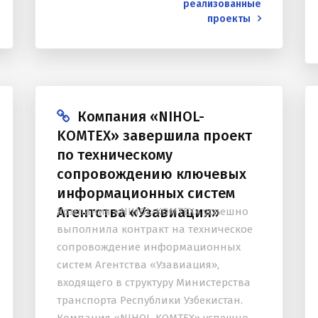
систем Агентства «Узавиация»,
реализованные
проекты
входящего в структуру Министерства
транспорта Республики...
Компания «NIHOL-
KOMTEX» завершила проект
по техническому
сопровождению ключевых
информационных систем
Агентства «Узавиация»
Компания «NIHOL-KOMTEX» успешно
выполнила контракт на техническое
сопровождение информационных
систем Агентства «Узавиация»,
входящего в структуру Министерства
транспорта Республики Узбекистан.