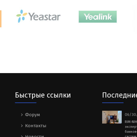
Быстрые ссылки
Последни
Форум
06/30/
RIM-NI
Контакты
экспер
банков
Новости
систем 