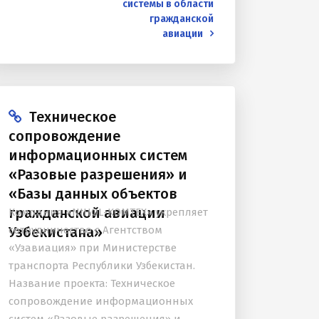
Узбекистан. В рамках нового договора
системы в области
гражданской
компания окажет техническую
авиации
поддержку...
Техническое
сопровождение
информационных систем
«Разовые разрешения» и
«Базы данных объектов
гражданской авиации
Компания «NIHOL-KOMTEX» укрепляет
Узбекистана»
сотрудничество с Агентством
«Узавиация» при Министерстве
транспорта Республики Узбекистан.
Название проекта: Техническое
сопровождение информационных