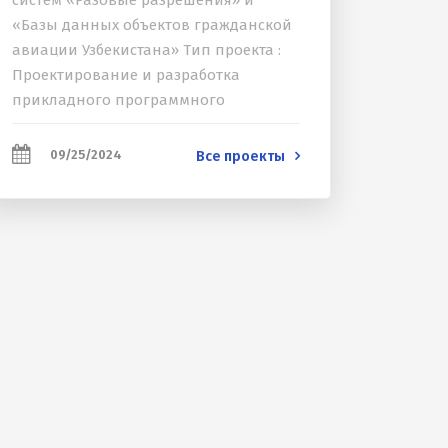
систем «Разовые разрешения» и
«Базы данных объектов гражданской
авиации Узбекистана» Тип проекта :
Проектирование и разработка
прикладного программного
обеспечения Период : 2024 Заказчик :
Агентство «Узавиация» при
09/25/2024
Все проекты
Министерстве транспорта РУз Отрасль
: Гражданская авиация Цель проекта :
Доработка и техническое
сопровождение...