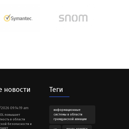
е новости
Теги
2026 09:14:19 am
информационные
системы в области
HOL повышает
гражданской авиации
тность в области
ской безопасности и
SWIFT