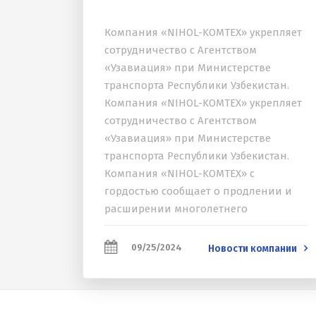
Компания «NIHOL-KOMTEX» укрепляет
сотрудничество с Агентством
«Узавиация» при Министерстве
транспорта Республики Узбекистан.
Компания «NIHOL-KOMTEX» укрепляет
сотрудничество с Агентством
«Узавиация» при Министерстве
транспорта Республики Узбекистан.
Компания «NIHOL-KOMTEX» с
гордостью сообщает о продлении и
расширении многолетнего
сотрудничества с Агентством
«Узавиация», действующим при
09/25/2024
Новости компании
Министерстве транспорта Республики
Узбекистан. В рамках нового договора
компания окажет техническую
поддержку...