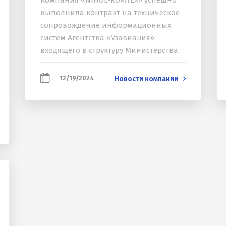
Компания «NIHOL-KOMTEX» успешно
выполнила контракт на техническое
сопровождение информационных
систем Агентства «Узавиация»,
входящего в структуру Министерства
транспорта Республики Узбекистан. В
течение шести месяцев специалисты
12/19/2024
Новости компании
компании обеспечивали
комплексную поддержку ранее
разработанных и внедрённых...