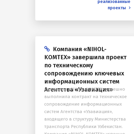
Узбекистан. В рамках нового договора
реализованные
проекты
компания окажет техническую
поддержку...
Компания «NIHOL-
KOMTEX» завершила проект
по техническому
сопровождению ключевых
информационных систем
Агентства «Узавиация»
Компания «NIHOL-KOMTEX» успешно
выполнила контракт на техническое
сопровождение информационных
систем Агентства «Узавиация»,
входящего в структуру Министерства
транспорта Республики Узбекистан.