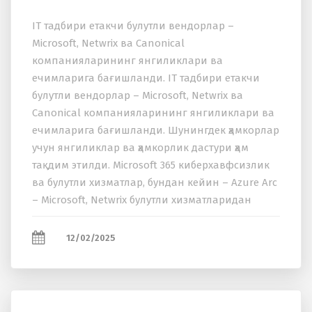
IT тадбири етакчи булутли вендорлар –
Microsoft, Netwrix ва Canonical
компанияларининг янгиликлари ва
ечимларига бағишланди. IT тадбири етакчи
булутли вендорлар – Microsoft, Netwrix ва
Canonical компанияларининг янгиликлари ва
ечимларига бағишланди. Шунингдек ҳамкорлар
учун янгиликлар ва ҳамкорлик дастури ҳам
тақдим этилди. Microsoft 365 киберхавфсизлик
ва булутли хизматлар, бундан кейин – Azure Arc
– Microsoft, Netwrix булутли хизматларидан
фойдаланган ҳолда маҳаллий маълумотлар
марказларини...
12/02/2025