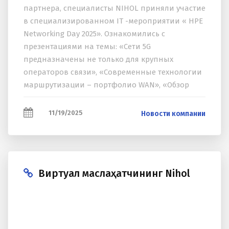
партнера, специалисты NIHOL приняли участие
в специализированном IT -мероприятии « HPE
Networking Day 2025». Ознакомились с
презентациями на темы: «Сети 5G
предназначены не только для крупных
операторов связи», «Современные технологии
маршрутизации – портфолио WAN», «Обзор
решений HPE Juniper для кампусов и
филиалов», «Умная сеть: больше, чем Wi-Fi
11/19/2025
Новости компании
(локальные...
Виртуал маслаҳатчининг Nihol