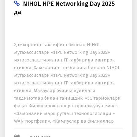
NIHOL HPE Networking Day 2025
да
Ҳамкорнинг таклифига биноан NIHOL
мутахассислари «HPE Networking Day 2025»
ихтисослаштирилган IT-тадбирида иштирок
етишди. Ҳамкорнинг таклифига биноан NIHOL
мутахассислари «HPE Networking Day 2025»
ихтисослаштирилган IT-тадбирида иштирок
етишди. Мавзулар бўйича қуйидаги
тақдимотлар билан танишдик: «5G тармоқлари
фақат йирик алоқа операторлари учун емас»,
«Замонавий маршрутлаш технологиялари –
WAN портфели», «Кампуслар ва филиаллар
учун HPE Juniper ечимларини умумий кўриб
чиқиш», «Aқлли тармоқ:...