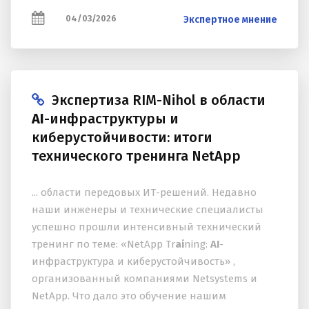
04/03/2026
Экспертное мнение
Экспертиза RIM-Nihol в области
AI
-инфраструктуры и
киберустойчивости: итоги
технического тренинга NetApp
... области передовых ИТ-решений. Недавно
наши инженеры и технические специалисты
успешно прошли интенсивный технический
тренинг по теме: «NetApp Tr
ai
ning:
AI
-
инфраструктура и киберустойчивость» ,
организованный компаниями Netsystems и
NetApp. Что дало это обучение нашим