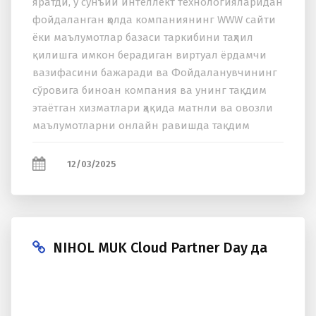
яратди, у сунъий интеллект теxнологияларидан
фойдаланган ҳолда компаниянинг WWW сайти
ёки маълумотлар базаси таркибини таҳлил
қилишга имкон берадиган виртуал ёрдамчи
вазифасини бажаради ва Фойдаланувчининг
сўровига биноан компания ва унинг тақдим
этаётган xизматлари ҳақида матнли ва овозли
маълумотларни онлайн равишда тақдим
этиши мумкин. Nihol-Komtex компанияси мута x
ассислари томонидан...
12/03/2025
NIHOL MUK Cloud Partner Day да