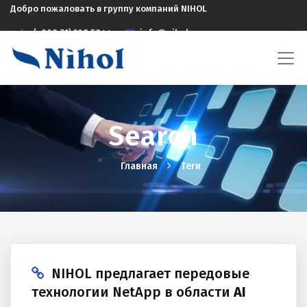
Добро пожаловать в группу компаний NIHOL
(+998 71) 208 5844
info@nihol.uz
Search
Главная
Теги
NIHOL предлагает передовые
технологии NetApp в области
AI