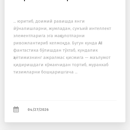
... юритиб, доимий равишда янги
йўналишларни, жумладан, сунъий интеллект
элементларига эга маҳсулотларни
ривожлантириб келмоқда. Бугун кунда
AI
фантастика бўлишдан тўхтаб, кундалик
ҳаётимизнинг ажралмас қисмига — маълумот
қидиришдаги кўмакчидан тортиб, мураккаб
тизимларни бошқаришгача ...
04/27/2026