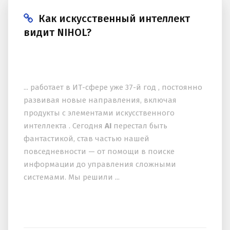
Как искусственный интеллект
видит NIHOL?
... работает в ИТ-сфере уже 37-й год , постоянно
развивая новые направления, включая
продукты с элементами искусственного
интеллекта . Сегодня
AI
перестал быть
фантастикой, став частью нашей
повседневности — от помощи в поиске
информации до управления сложными
системами. Мы решили ...