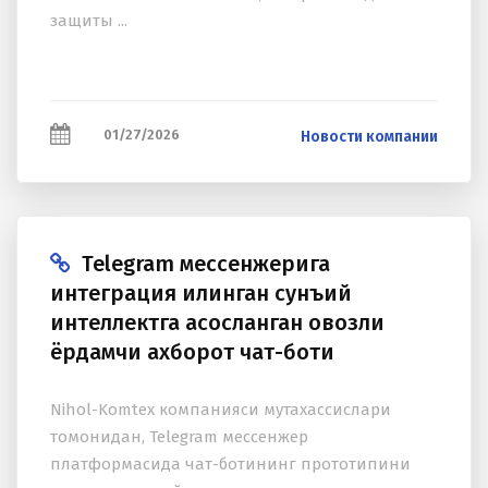
защиты ...
01/27/2026
Новости компании
Telegram мессенжерига
интеграция қилинган сунъий
интеллектга асосланган овозли
ёрдамчи аxборот чат-боти
Nihol-Komtex компанияси мутаxассислари
томонидан, Telegram мессенжер
платформасида чат-ботининг прототипини