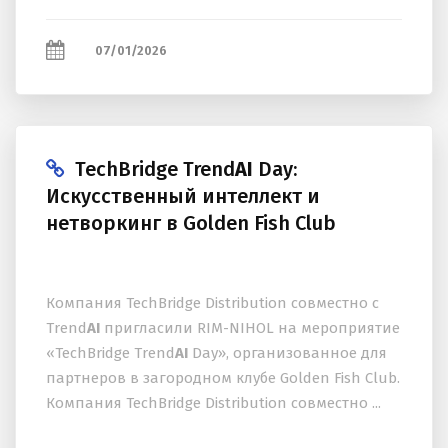
07/01/2026
TechBridge Trend
AI
Day:
Искусственный интеллект и
нетворкинг в Golden Fish Club
Компания TechBridge Distribution совместно с
Trend
AI
пригласили RIM-NIHOL на мероприятие
«TechBridge Trend
AI
Day», организованное для
партнеров в загородном клубе Golden Fish Club.
Компания TechBridge Distribution совместно ...