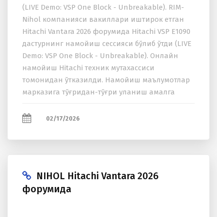
(LIVE Demo: VSP One Block - Unbreakable). RIM-
Nihol компанияси вакиллари иштирок етган
Hitachi Vantara 2026 форумида Hitachi VSP E1090
дастурнинг намойиш сессияси бўлиб ўтди (LIVE
Demo: VSP One Block - Unbreakable). Онлайн
намойиш Hitachi техник мутахассиси
томонидан ўтказилди. Намойиш маълумотлар
марказига тўғридан-тўғри уланиш амалга
оширилди. Инфратузилмада Hitachi...
02/17/2026
NIHOL Hitachi Vantara 2026
форумида