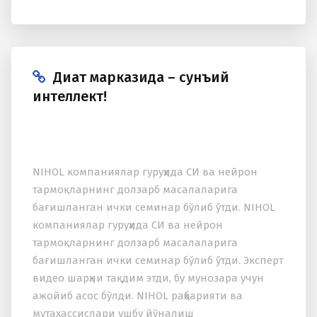
Диққат марказида – сунъий
интеллект!
NIHOL компаниялар гуруҳида СИ ва нейрон
тармоқларнинг долзарб масалаларига
бағишланган ички семинар бўлиб ўтди. NIHOL
компаниялар гуруҳида СИ ва нейрон
тармоқларнинг долзарб масалаларига
бағишланган ички семинар бўлиб ўтди. Эксперт
видео шарҳни тақдим этди, бу мунозара учун
ажойиб асос бўлди. NIHOL раҳбарияти ва
мутаxассислари ушбу йўналиш