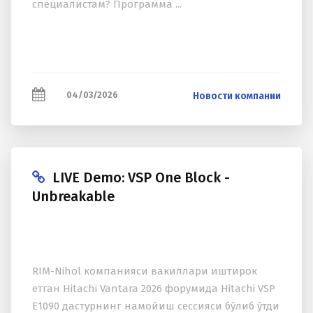
специалистам? Программа ...
04/03/2026
Новости компании
LIVE Demo: VSP One Block -
Unbreakable
RIM-Nihol компанияси вакиллари иштирок
етган Hitachi Vantara 2026 форумида Hitachi VSP
E1090 дастурнинг намойиш сессияси бўлиб ўтди