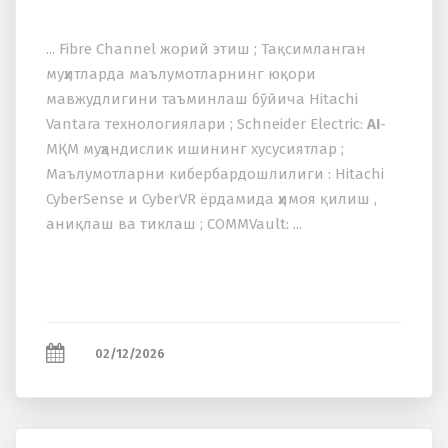
... Fibre Channel жорий этиш ; Тақсимланган
муҳитларда маълумотларнинг юқори
мавжудлигини таъминлаш бўйича Hitachi
Vantara технологиялари ; Schneider Electric:
AI
-
МҚМ муҳандислик ишининг хусусиятлар ;
Маълумотларни кибербардошлилиги : Hitachi
CyberSense и CyberVR ёрдамида ҳимоя қилиш ,
аниқлаш ва тиклаш ; COMMVault: ...
02/12/2026