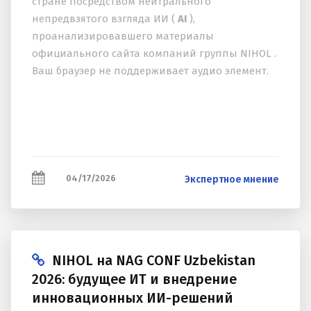
стране посредством нейтрального
непредвзятого взгляда ИИ (
AI
),
проанализировавшего материалы
официального сайта компаний группы NIHOL .
Ваш браузер не поддерживает аудио элемент.
04/17/2026
Экспертное мнение
NIHOL на NAG CONF Uzbekistan
2026: будущее ИТ и внедрение
инновационных ИИ-решений