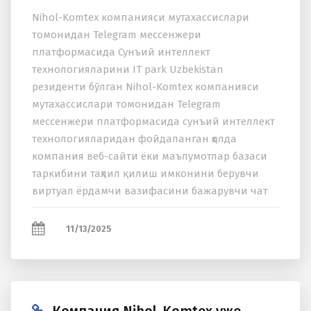
Nihol-Komtex компанияси мутаxассислари
томонидан Telegram мессенжери
платформасида Сунъий интеллект
теxнологияларини IT park Uzbekistan
резиденти бўлган Nihol-Komtex компанияси
мутаxассислари томонидан Telegram
мессенжери платформасида сунъий интеллект
теxнологияларидан фойдаланган ҳолда
компания веб-сайти ёки маълумотлар базаси
таркибини таҳлил қилиш имконини берувчи
виртуал ёрдамчи вазифасини бажарувчи чат
ботининг прототипи яратилди ва
фойдаланувчининг сўровига биноан
11/13/2025
компания ҳақида матнли...