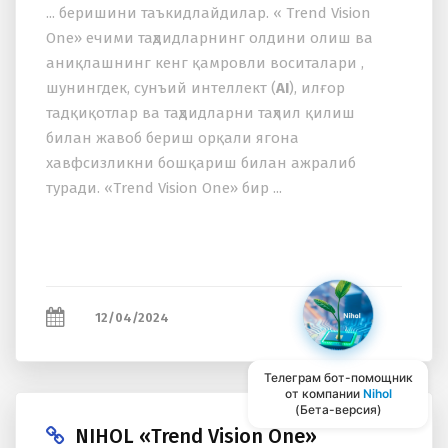
... беришини таъкидлайдилар. « Trend Vision
One» ечими таҳдидларнинг олдини олиш ва
аниқлашнинг кенг қамровли воситалари ,
шунингдек, сунъий интеллект (
AI
), илғор
тадқиқотлар ва таҳдидларни таҳлил қилиш
билан жавоб бериш орқали ягона
xавфсизликни бошқариш билан ажралиб
туради. «Trend Vision One» бир ...
12/04/2024
Телеграм бот-помощник
от компании
Nihol
(Бета-версия)
NIHOL «Trend Vision One»