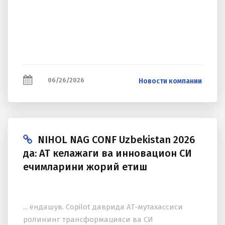
06/26/2026
Новости компании
NIHOL NAG CONF Uzbekistan 2026
да: АТ келажаги ва инновацион СИ
ечимларини жорий етиш
... ёндашув. Copilot даврида АТ-мутахассиси
ролининг трансформацияси ва СИ