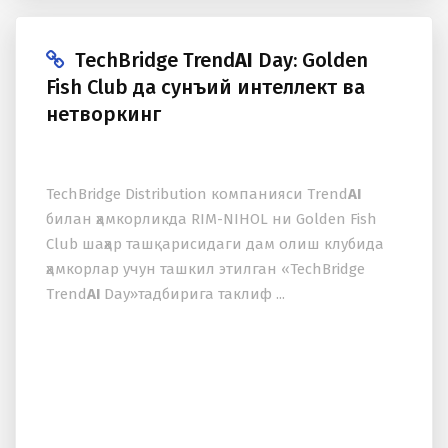
TechBridge Trend
AI
Day: Golden
Fish Club да сунъий интеллект ва
нетворкинг
TechBridge Distribution компанияси Trend
AI
билан ҳамкорликда RIM-NIHOL ни Golden Fish
Club шаҳар ташқарисидаги дам олиш клубида
ҳамкорлар учун ташкил этилган «TechBridge
Trend
AI
Day»тадбирига таклиф ...