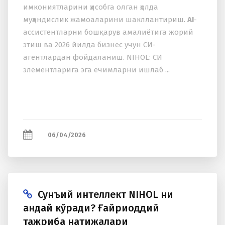
имкониятларини ҳисобга олган ҳолда
муҳандислик жамоаларини шакллантириш.
AI
-
ассистентларни бошқарув амалиётига жорий
этиш ва 2026 йилда бизнес учун СИ-
агентлардан фойдаланиш. NIHOL: СИ
элементларига эга ечимларни ишлаб ...
06/04/2026
Сунъий интеллект NIHOL ни
қандай кўради? Ғайриоддий
тажриба натижалари