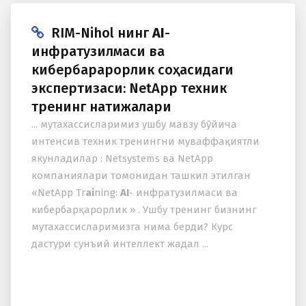
RIM-Nihol нинг
AI
-
инфратузилмаси ва
кибербарқарорлик соҳасидаги
экспертизаси: NetApp техник
тренинг натижалари
... мутахассисларимиз ушбу мавзу бўйича
интенсив техник тренингни муваффақиятли
якунладилар : Netsystems ва NetApp
компаниялари томонидан ташкил этилган
«NetApp Tr
ai
ning:
AI
- инфратузилмаси ва
кибербарқарорлик » . Ушбу тренинг бизнинг
мутахассисларимизга нима берди? Курс
дастури сунъий интеллект жадал ...