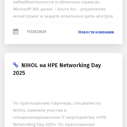
кибербезопасности и облачных сервисах
Microsoft 365, далее – Azure Arc - управление,
мониторинг и защита локальных дата-центров
с помощью облачных сервисов Microsoft,
Netwrix: Безопасность...
11/20/2025
Новости компании
NIHOL на HPE Networking Day
2025
По приглашению партнера, специалисты
NIHOL приняли участие в
специализированном IT-мероприятии «HPE
Networking Day 2025». По приглашению