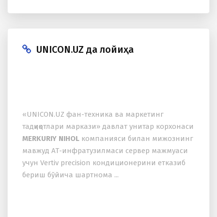
UNICON.UZ да лойиҳа
«UNICON.UZ фан-теxника ва маркетинг
тадқиқотлари маркази» давлат унитар корxонаси
MERKURIY NIHOL
компанияси билан мижознинг
мавжуд АТ-инфратузилмаси сервер мажмуаси
учун Vertiv precision кондиционерини етказиб
бериш бўйича шартнома ...