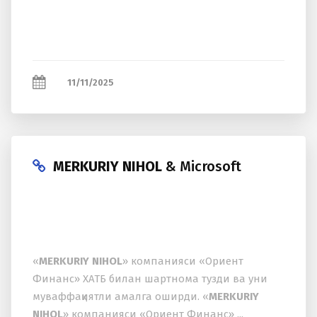
11/11/2025
MERKURIY NIHOL
& Microsoft
«
MERKURIY NIHOL
» компанияси «Ориент
Финанс» ХАТБ билан шартнома тузди ва уни
муваффақиятли амалга оширди. «
MERKURIY
NIHOL
» компанияси «Ориент Финанс» ...