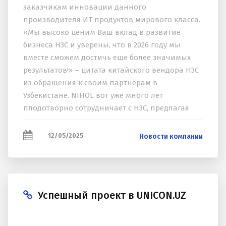
заказчикам инновации данного
производителя ИТ продуктов мирового класса.
«Мы высоко ценим Ваш вклад в развитие
бизнеса H3C и уверены, что в 2026 году мы
вместе сможем достичь еще более значимых
результатов!» – цитата китайского вендора H3C
из обращения к своим партнёрам в
Узбекистане. NIHOL вот уже много лет
плодотворно сотрудничает с H3C, предлагая
своим заказчикам инновации данного
производителя ИТ продуктов мирового
12/05/2025
Новости компании
класса...
Успешный проект в UNICON.UZ