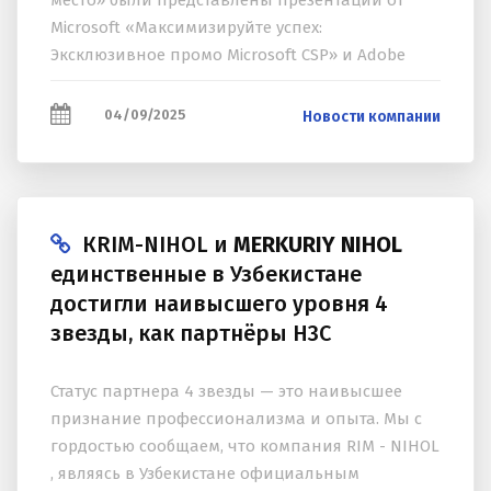
место» были представлены презентации от
Microsoft «Максимизируйте успех:
Эксклюзивное промо Microsoft CSP» и Adobe
«Adobe Marketplace и платформа MONT TECH:
все, что нужно...
04/09/2025
Новости компании
КRIM-NIHOL и
MERKURIY NIHOL
единственные в Узбекистане
достигли наивысшего уровня 4
звезды, как партнёры H3C
Статус партнера 4 звезды — это наивысшее
признание профессионализма и опыта. Мы с
гордостью сообщаем, что компания RIM - NIHOL
, являясь в Узбекистане официальным