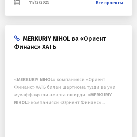
11/12/2025
Все проекты
MERKURIY NIHOL
ва «Ориент
Финанс» ХАТБ
«
MERKURIY NIHOL
» компанияси «Ориент
Финанс» ХАТБ билан шартнома тузди ва уни
муваффақиятли амалга оширди. «
MERKURIY
NIHOL
» компанияси «Ориент Финанс» ...