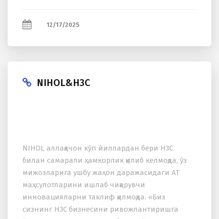
12/17/2025
NIHOL&H3C
NIHOL аллақачон кўп йиллардан бери H3C
билан самарали ҳамкорлик қилиб келмоқда, ўз
мижозларига ушбу жаҳон даражасидаги АТ
маҳсулотларини ишлаб чиқарувчи
инновацияларни таклиф қилмоқда. «Биз
сизнинг H3C бизнесини ривожлантиришга