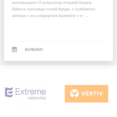
инновацион IT-ускуналар етказиб бериш
бўйича танловда ғолиб бўлди. « Uzbekistan
airways » ак ц иядорлик жамияти « e - ...
02/18/2021