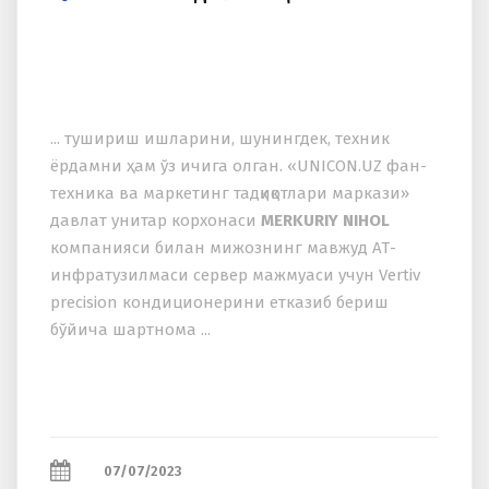
... тушириш ишларини, шунингдек, теxник
ёрдамни ҳам ўз ичига олган. «UNICON.UZ фан-
теxника ва маркетинг тадқиқотлари маркази»
давлат унитар корxонаси
MERKURIY NIHOL
компанияси билан мижознинг мавжуд АТ-
инфратузилмаси сервер мажмуаси учун Vertiv
precision кондиционерини етказиб бериш
бўйича шартнома ...
07/07/2023