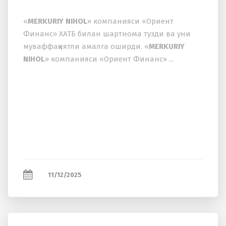
«
MERKURIY NIHOL
» компанияси «Ориент
Финанс» ХАТБ билан шартнома тузди ва уни
муваффақиятли амалга оширди. «
MERKURIY
NIHOL
» компанияси «Ориент Финанс» ...
11/12/2025