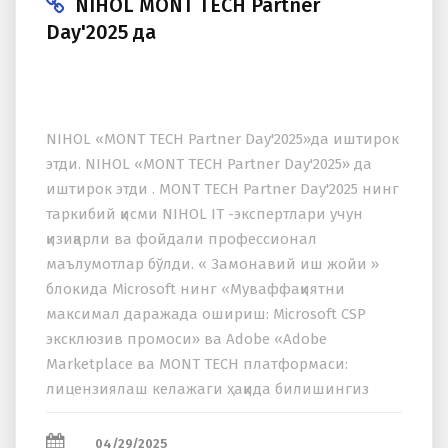
NIHOL MONT TECH Partner
Day'2025 да
NIHOL «MONT TECH Partner Day'2025»да иштирок
этди. NIHOL «MONT TECH Partner Day'2025» да
иштирок этди . MONT TECH Partner Day'2025 нинг
таркибий қисми NIHOL IT -экспертлари учун
қизиқарли ва фойдали профессионал
маълумотлар бўлди. « Замонавий иш жойи »
блокида Microsoft нинг «Муваффақиятни
максимал даражада ошириш: Microsoft CSP
эксклюзив промоси» ва Adobe «Adobe
Marketplace ва MONT TECH платформаси:
лицензиялаш келажаги ҳақида билишингиз
керак бўлган ҳамма нарса» тақдимотлари
намойиш этилди...
04/29/2025