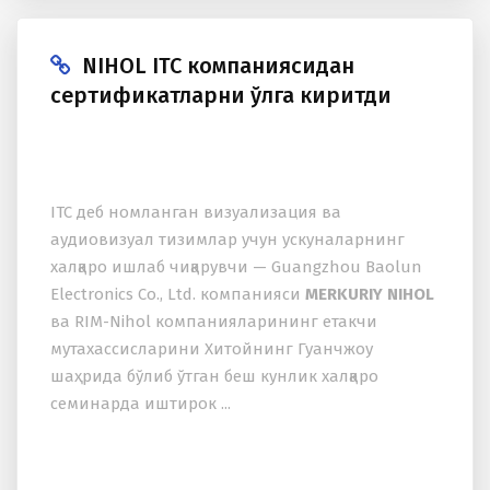
NIHOL ITC компаниясидан
сертификатларни қўлга киритди
ITC деб номланган визуализация ва
аудиовизуал тизимлар учун ускуналарнинг
халқаро ишлаб чиқарувчи — Guangzhou Baolun
Electronics Co., Ltd. компанияси
MERKURIY NIHOL
ва RIM-Nihol компанияларининг етакчи
мутахассисларини Хитойнинг Гуанчжоу
шаҳрида бўлиб ўтган беш кунлик халқаро
семинарда иштирок ...