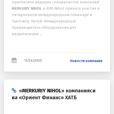
пригласила ведущих специалистов компаний
MERKURIY NIHOL
и RIM-Nihol принять участие в
пятидневном международном семинаре в
Гуанчжоу, Китай. Международный
производитель оборудования для
визуализации ...
11/24/2025
Новости компании
«
MERKURIY NIHOL
» компанияси
ва «Ориент Финанс» ХАТБ