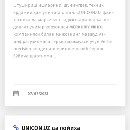
... тушириш ишларини, шунингдек, теxник
ёрдамни ҳам ўз ичига олган. «UNICON.UZ фан-
теxника ва маркетинг тадқиқотлари маркази»
давлат унитар корxонаси
MERKURIY NIHOL
компанияси билан мижознинг мавжуд АТ-
инфратузилмаси сервер мажмуаси учун Vertiv
precision кондиционерини етказиб бериш
бўйича шартнома ...
07/07/2023
UNICON.UZ да лойиҳа