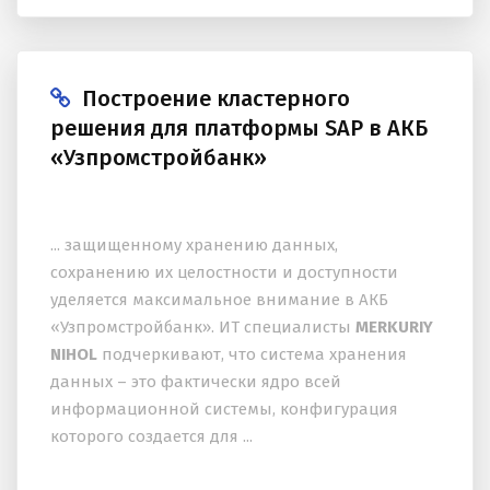
Построение кластерного
решения для платформы SAP в АКБ
«Узпромстройбанк»
... защищенному хранению данных,
сохранению их целостности и доступности
уделяется максимальное внимание в АКБ
«Узпромстройбанк». ИТ специалисты
MERKURIY
NIHOL
подчеркивают, что система хранения
данных – это фактически ядро всей
информационной системы, конфигурация
которого создается для ...