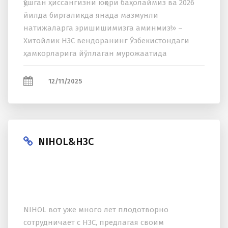
қўшган ҳиссангизни юқори баҳолаймиз ва 2026
йилда биргаликда янада мазмунли
натижаларга эришишимизга аминмиз!» –
Хитойлик H3C вендоранинг Ўзбекистондаги
ҳамкорларига йўллаган мурожаатида
келтирилган иқтибос. NIHOL аллақачон кўп
йиллар дан бери H3C билан самарали
12/11/2025
ҳамкорлик...
NIHOL&H3C
NIHOL вот уже много лет плодотворно
сотрудничает с H3C, предлагая своим