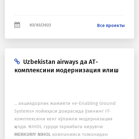
03/03/2022
Все проекты
Uzbekistan airways да АТ-
комплексини модернизация қилиш
... акциядорлик жамияти «e-Enabling Ground
Systems» лойиҳаси доирасида ўзининг IT-
комплексини кенг кўламли модернизация
қилди. NIHOL гуруҳи таркибига кирувчи
MERKURIY NIHOL
компанияси томонидан