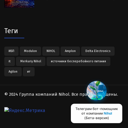
Теги
ИБП
Modulon
NIHOL
Amplon
Delta Electronics
it
Merkuriy Nihol
источники бесперебойного питания
Agilon
ит
© 2024 Группа компаний Nihol. Все права защищены.
Телеграм бот-помощник
от компании
Nihol
(Бета-версия)