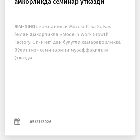
ҳамкорликда семинар ўтказди
RIM-NIHOL
компанияси Microsoft ва Solvas
билан ҳамкорликда «Modern Work Growth
Factory: On-Prem дан булутли самарадорликка
йўлингиз» семинарини муваффақиятли
ўтказди....
05/21/2026