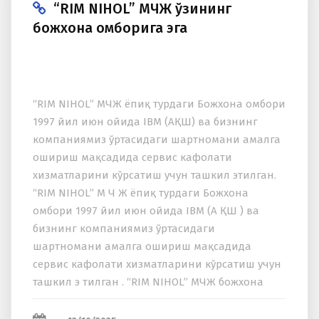
“RIM NIHOL” МЧЖ ўзининг
божхона омборига эга
“RIM NIHOL” МЧЖ ёпиқ турдаги Божхона омбори
1997 йил июн ойида IBM (AҚШ) ва бизнинг
компаниямиз ўртасидаги шартномани амалга
ошириш мақсадида сервис кафолати
хизматларини кўрсатиш учун ташкил этилган.
“RIM NIHOL” М Ч Ж ёпиқ турдаги Божхона
омбори 1997 йил июн ойида IBM (A ҚШ ) ва
бизнинг компаниямиз ўртасидаги
шартномани амалга ошириш мақсадида
сервис кафолати хизматларини кўрсатиш учун
ташкил э тилган . “RIM NIHOL” МЧЖ божхона
омборининг майдони 94 квадрат метрни
(ҳажми 283,88 куб метр) ташкил...