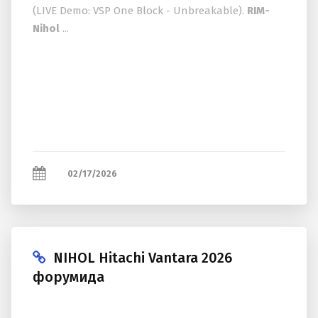
(LIVE Demo: VSP One Block - Unbreakable).
RIM-
Nihol
...
02/17/2026
NIHOL Hitachi Vantara 2026
форумида