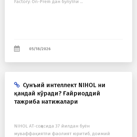
Factory: On-Prem дан булутли ...
05/18/2026
Сунъий интеллект NIHOL ни
қандай кўради? Ғайриоддий
тажриба натижалари
NIHOL АТ-соҳасида 37 йилдан буён
муваффақиятли фаолият юритиб, доимий