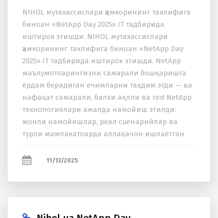
NIHOL мутаxассислари ҳамкорининг таклифига
биноан «NetApp Day 2025» IT тадбирида
иштирок этишди. NIHOL мутаxассислари
ҳамкорининг таклифига биноан «NetApp Day
2025» IT тадбирида иштирок этишди. NetApp
маълумотларингизни самарали бошқаришга
ёрдам берадиган ечимларни тақдим этди — ва
нафақат самарали, балки ақлли ва тез! NetApp
теxнологиялари амалда намойиш этилди:
жонли намойишлар, реал сценарийлар ва
турли мамлакатларда аллақачон ишлаётган
ечимлар кўрсатилди. Иштирокчилар
экспертлар, муҳандислар...
11/13/2025