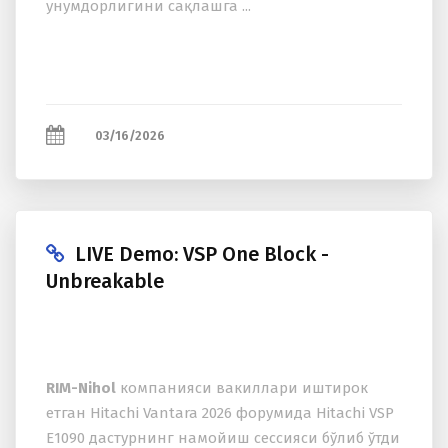
унумдорлигини сақлашга ...
03/16/2026
LIVE Demo: VSP One Block -
Unbreakable
RIM-Nihol
компанияси вакиллари иштирок
етган Hitachi Vantara 2026 форумида Hitachi VSP
E1090 дастурнинг намойиш сессияси бўлиб ўтди