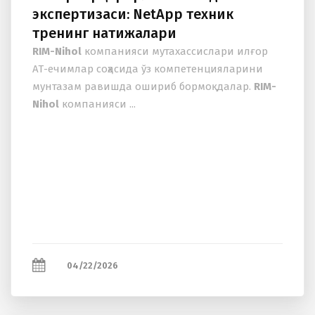
экспертизаси: NetApp техник
тренинг натижалари
RIM-Nihol
компанияси мутахассислари илғор
АТ-ечимлар соҳасида ўз компетенцияларини
мунтазам равишда ошириб бормоқдалар.
RIM-
Nihol
компанияси ...
04/22/2026