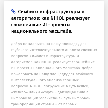
Симбиоз инфраструктуры и
алгоритмов: как NIHOL реализует
сложнейшие ИТ-проекты
национального масштаба.
Добро пожаловать на нашу площадку для
глубокого интеллектуального анализа сложных
вопросов. Симбиоз инфраструктуры и
алгоритмов: как NIHOL реализует сложнейшие
ИТ-проекты национального масштаба. Добро
пожаловать на нашу площадку для глубокого
интеллектуального анализа сложных
вопросов. NIHOL : погружение в суть вещей,
«железо» или/и «софт» – движущая сила в
цифровизации Узбекистана? путь цифровой
трансформации страны – от первых