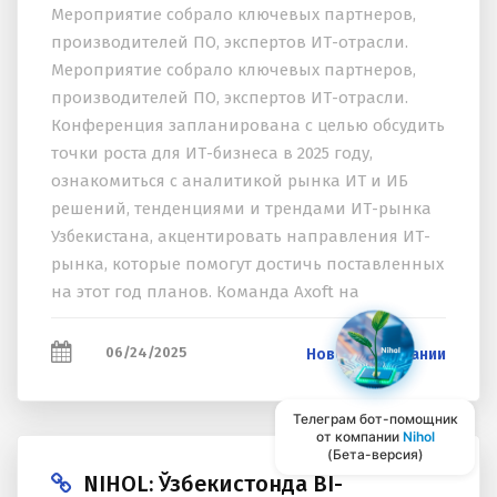
Мероприятие собрало ключевых партнеров,
производителей ПО, экспертов ИТ-отрасли.
Мероприятие собрало ключевых партнеров,
производителей ПО, экспертов ИТ-отрасли.
Конференция запланирована с целью обсудить
точки роста для ИТ-бизнеса в 2025 году,
ознакомиться с аналитикой рынка ИТ и ИБ
решений, тенденциями и трендами ИТ-рынка
Узбекистана, акцентировать направления ИТ-
рынка, которые помогут достичь поставленных
на этот год планов. Команда Axoft на
конференции для партнеров представила :
ключевые показатели...
06/24/2025
Новости компании
Телеграм бот-помощник
от компании
Nihol
(Бета-версия)
NIHOL: Ўзбекистонда BI-