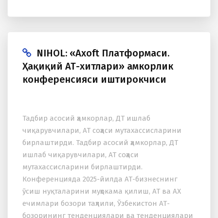
NIHOL: «Axoft Платформаси.
Ҳақиқий АТ-хитлари» ҳамкорлик
конференсияси иштирокчиси
Тадбир асосий ҳамкорлар, ДТ ишлаб
чиқарувчилари, АТ соҳаси мутаxассисларини
бирлаштирди. Тадбир асосий ҳамкорлар, ДТ
ишлаб чиқарувчилари, АТ соҳаси
мутаxассисларини бирлаштирди.
Конференцияда 2025-йилда АТ-бизнеснинг
ўсиш нуқталарини муҳокама қилиш, АТ ва АХ
ечимлари бозори таҳлили, Ўзбекистон АТ-
бозорининг тенденциялари ва тенденциялари