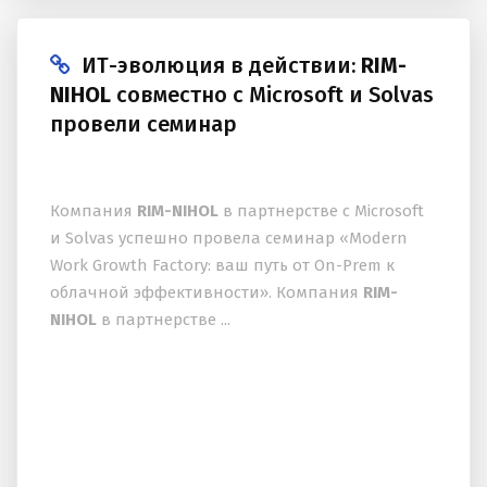
ИТ-эволюция в действии:
RIM-
NIHOL
совместно с Microsoft и Solvas
провели семинар
Компания
RIM-NIHOL
в партнерстве с Microsoft
и Solvas успешно провела семинар «Modern
Work Growth Factory: ваш путь от On-Prem к
облачной эффективности». Компания
RIM-
NIHOL
в партнерстве ...