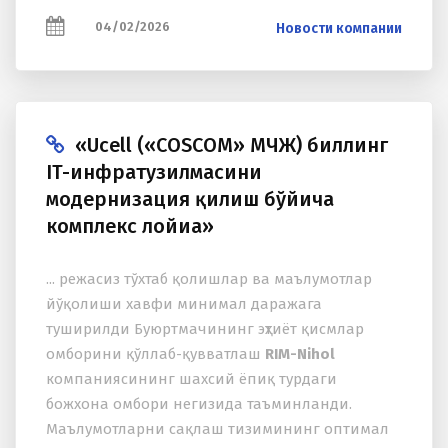
04/02/2026
Новости компании
«Ucell («COSCOM» МЧЖ) биллинг
IT-инфратузилмасини
модернизация қилиш бўйича
комплекс лойиҳа»
... режасиз тўхтаб қолишлар ва маълумотлар
йўқолиши хавфи минимал даражага
туширилди Буюртмачининг эҳтиёт қисмлар
омборини қўллаб-қувватлаш
RIM-Nihol
компаниясининг шахсий ёпиқ турдаги
божхона омбори негизида таъминланди.
Маълумотларни сақлаш тизимининг оптимал