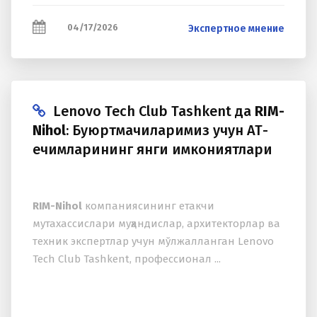
электронных платежей 1997 года до эпохи
Искусственного Интеллекта...
04/17/2026
Экспертное мнение
Lenovo Tech Club Tashkent да
RIM-
Nihol
: Буюртмачиларимиз учун АТ-
ечимларининг янги имкониятлари
RIM-Nihol
компаниясининг етакчи
мутахассислари муҳандислар, архитекторлар ва
техник экспертлар учун мўлжалланган Lenovo
Tech Club Tashkent, профессионал ...