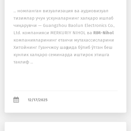
... номланган визуализация ва аудиовизуал
тизимлар учун ускуналарнинг халқаро ишлаб
чиқарувчи — Guangzhou Baolun Electronics Co.,
Ltd. компанияси MERKURIY NIHOL ва
RIM-Nihol
компанияларининг етакчи мутахассисларини
Хитойнинг Гуанчжоу шаҳрида бўлиб ўтган беш
кунлик халқаро семинарда иштирок этишга
таклиф ...
12/17/2025