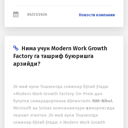
05/21/2026
Новости компании
Нима учун Modern Work Growth
Factory га ташриф буюришга
арзийди?
20-май куни Тошкентда семинар бўлиб ўтади:
«Modern Work Growth Factory: On-Prem дан
булутли самарадорликка йўлингиз!»,
RIM-Nihol
,
Microsoft ва Solvas компаниялари ҳамкорлигида
ташкил этилган. 20-май куни Тошкентда
семинар бўлиб ўтади: « Modern Work Growth