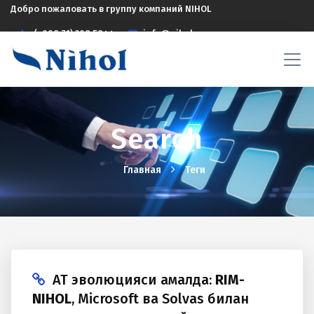
Добро пожаловать в группу компаний NIHOL
(+998 71) 208 5844
info@nihol.uz
Search
Главная
Теги
АТ эволюцияси амалда:
RIM-
NIHOL
, Microsoft ва Solvas билан