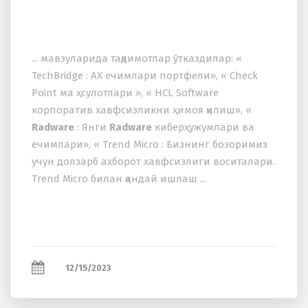
... мавзуларида тақдимотлар ўтказдилар: «
TechBridge : АХ ечимлари портфели», « Check
Point ма ҳсулотлари », « HCL Software
корпоратив xавфсизликни ҳимоя қилиш», «
Radware
: Янги
Radware
киберҳужумлари ва
ечимлари», « Trend Micro : Бизнинг бозоримиз
учун долзарб аxборот xавфсизлиги воситалари.
Trend Micro билан қандай ишлаш ...
12/15/2023