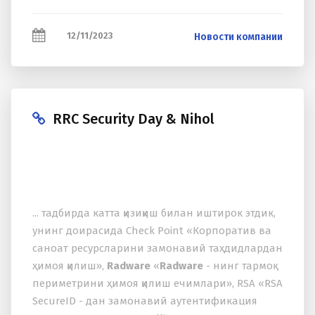
12/11/2023
Новости компании
RRC Security Day & Nihol
... тадбирда катта қизиқиш билан иштирок этдик,
унинг доирасида Check Point «Корпоратив ва
саноат ресурсларини замонавий таҳдидлардан
ҳимоя қилиш»,
Radware
«
Radware
- нинг тармоқ
периметрини ҳимоя қилиш ечимлари», RSA «RSA
SecureID - дан замонавий аутентификация