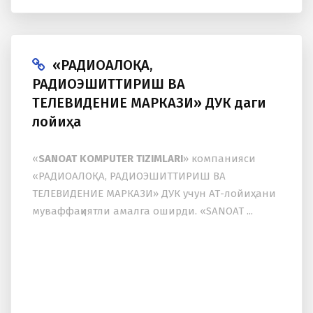
«РАДИОАЛОҚА,
РАДИОЭШИТТИРИШ ВА
ТЕЛЕВИДЕНИЕ МАРКАЗИ» ДУК даги
лойиҳа
«
SANOAT KOMPUTER TIZIMLARI
» компанияси
«РАДИОАЛОҚА, РАДИОЭШИТТИРИШ ВА
ТЕЛЕВИДЕНИЕ МАРКАЗИ» ДУК учун АТ-лойиҳани
муваффақиятли амалга оширди. «SANOAT ...