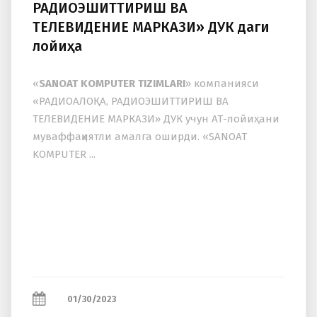
РАДИОЭШИТТИРИШ ВА
ТЕЛЕВИДЕНИЕ МАРКАЗИ» ДУК даги
лойиҳа
«
SANOAT KOMPUTER TIZIMLARI
» компанияси
«РАДИОАЛОҚА, РАДИОЭШИТТИРИШ ВА
ТЕЛЕВИДЕНИЕ МАРКАЗИ» ДУК учун АТ-лойиҳани
муваффақиятли амалга оширди. «SANOAT
KOMPUTER ...
01/30/2023