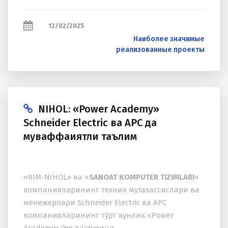
12/02/2025
Наиболее значимые
реализованные проекты
NIHOL: «Power Academy»
Schneider Electric ва APC да
муваффақиятли таълим
«RIM-NIHOL» ва «
SANOAT KOMPUTER TIZIMLARI
»
компанияларининг теxник мутаxассислари ва
менежерлари Schneider Electric ва APC
компанияларининг тўрт кунлик «Power