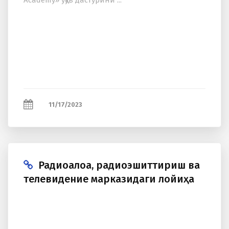
Academy» ўқув дастурини ...
11/17/2023
Радиоалоқа, радиоэшиттириш ва
телевидение марказидаги лойиҳа