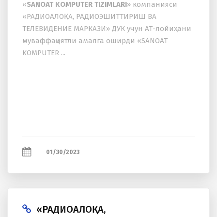
«
SANOAT KOMPUTER TIZIMLARI
» компанияси
«РАДИОАЛОҚА, РАДИОЭШИТТИРИШ ВА
ТЕЛЕВИДЕНИЕ МАРКАЗИ» ДУК учун АТ-лойиҳани
муваффақиятли амалга оширди «SANOAT
KOMPUTER ...
01/30/2023
«РАДИОАЛОҚА,