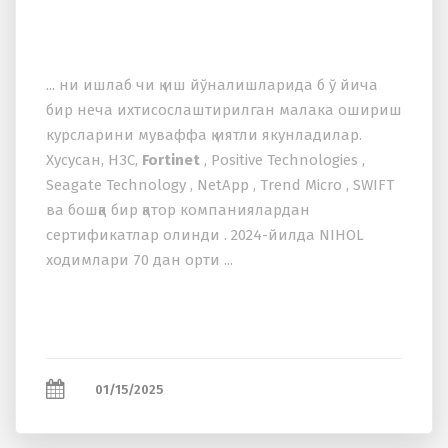
... ни ишлаб чи қ иш йўналишларида б ў йича
бир неча иxтисослаштирилган малака ошириш
курсларини муваффа қ иятли якунладилар.
Xусусан, НЗС,
Fortinet
, Positive Technologies ,
Seagate Technology , NetApp , Trend Micro , SWIFT
ва бошқа бир қатор компаниялардан
сертификатлар олинди . 2024-йилда NIHOL
xодимлари 70 дан орти ...
01/15/2025