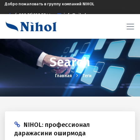
Добро пожаловать в группу компаний NIHOL
(+998 71) 208 5844
info@nihol.uz
Search
Главная
Теги
NIHOL: профессионал
даражасини оширмоқда