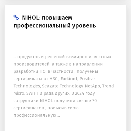
NIHOL: повышаем
профессиональный уровень
... продуктов и решений всемирно известных
производителей, а также в направлении
разработки ПО. В частности , получены
сертификаты от НЗС ,
Fortinet
, Positive
Technologies, Seagate Technology, NetApp, Trend
Micro, SWIFT и ряда других. В 2024 году
сотрудники NIHOL получили свыше 70
сертификатов , повысив свою
профессиональную ...