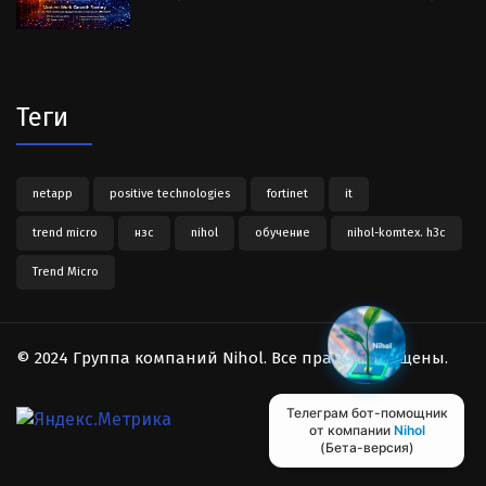
Теги
netapp
positive technologies
fortinet
it
trend micro
нзс
nihol
обучение
nihol-komtex. h3c
Trend Micro
© 2024 Группа компаний Nihol. Все права защищены.
Телеграм бот-помощник
от компании
Nihol
(Бета-версия)