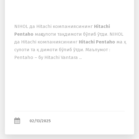
NIHOL да Hitachi компаниясининг
Hitachi
Pentaho
маҳсулоти тақдимоти бўлиб ўтди. NIHOL
да Hitachi компаниясининг
Hitachi Pentaho
ма ҳ
сулоти та қ димоти бўлиб ўтди. Маълумот :
Pentaho – бу Hitachi Vantara ...
02/13/2025