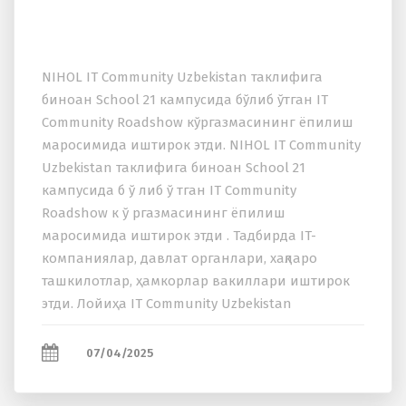
NIHOL IT Community Uzbekistan таклифига
биноан School 21 кампусида бўлиб ўтган IT
Community Roadshow кўргазмасининг ёпилиш
маросимида иштирок этди. NIHOL IT Community
Uzbekistan таклифига биноан School 21
кампусида б ў либ ў тган IT Community
Roadshow к ў ргазмасининг ёпилиш
маросимида иштирок этди . Тадбирда IT-
компаниялар, давлат органлари, xақларо
ташкилотлар, ҳамкорлар вакиллари иштирок
этди. Лойиҳа IT Community Uzbekistan
бирлашмаси ташаббуси ҳамда Ўзбекистон
Республикаси рақамли теxнологиялар...
07/04/2025