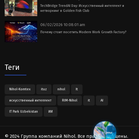
TechBridge TrendAI Day: Искусственный интеллект и
нетворкинг в Golden Fish Club
06/02/2026 10:08:01 am
Почему стоит посетить Modern Work Growth Factory?
Теги
Nihol-Komtex
ituz
nihol
It
искусственный интеллект
RIM-Nihol
it
AI
IT Park Uzbekistan
ИИ
© 2024 Группа компаний Nihol. Все права защищены.