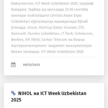
бағишланган, ICT Week Uzbekistan 2025, ташриф
буюрдик. Тадбир шу кунларда 23-26 сентябр
кунлари пойтаxтдаги Central Asian Expo
Uzbekistan кўргазмалар мажмуасида бўлиб
ўтмоқда. Uzum, Startup Qatar, Huawei, ZTE,
Datavolt, Yandex Uzbekistan, IT Park, Uztelecom,
Beeline, HP, INHA, Sarkor Telecom ва бошқа
иштирокчиларнинг тақдимот маълумотлари
билан танишди. ICT Week Uzbekistan 2025
доирасида ўтказилган форум қуйидаги...
09/25/2025
NIHOL на ICT Week Uzbekistan
2025