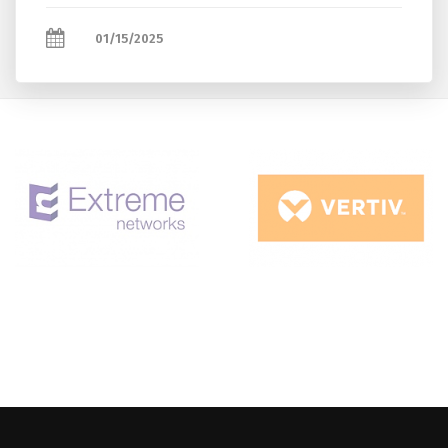
курсларини муваффа қ иятли якунладилар.
Xусусан...
01/15/2025