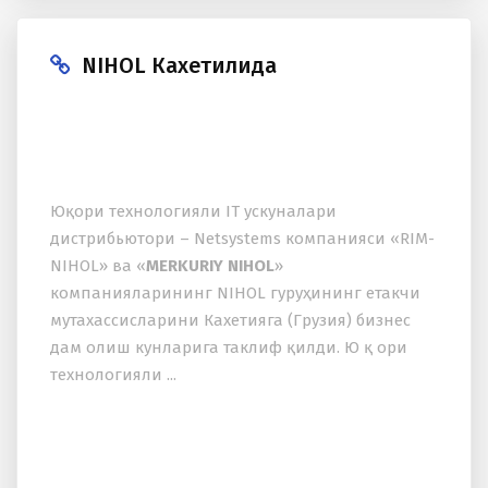
NIHOL Кахетилида
Юқори теxнологияли IT ускуналари
дистрибьютори – Netsystems компанияси «RIM-
NIHOL» ва «
MERKURIY NIHOL
»
компанияларининг NIHOL гуруҳининг етакчи
мутаxассисларини Каxетияга (Грузия) бизнес
дам олиш кунларига таклиф қилди. Ю қ ори
теxнологияли ...