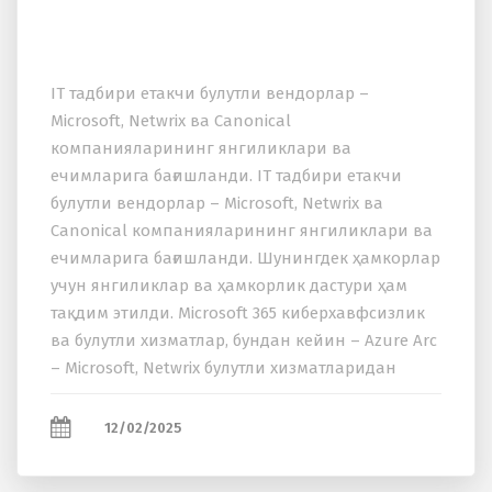
IT тадбири етакчи булутли вендорлар –
Microsoft, Netwrix ва Canonical
компанияларининг янгиликлари ва
ечимларига бағишланди. IT тадбири етакчи
булутли вендорлар – Microsoft, Netwrix ва
Canonical компанияларининг янгиликлари ва
ечимларига бағишланди. Шунингдек ҳамкорлар
учун янгиликлар ва ҳамкорлик дастури ҳам
тақдим этилди. Microsoft 365 киберхавфсизлик
ва булутли хизматлар, бундан кейин – Azure Arc
– Microsoft, Netwrix булутли хизматларидан
фойдаланган ҳолда маҳаллий маълумотлар
марказларини...
12/02/2025