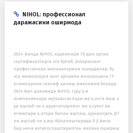
NIHOL: профессионал
даражасини оширмоқда
2024-йилда NIHOL xодимлари 70 дан ортиқ
сертификатларга эга бўлиб, ўзларининг
профессионал малакаларини оширдилар, бу
эса мижозларга кенг кўламли инновацион IT-
ечимларини таклиф қилиш имконини беради.
2024 йил давомида NIHOL гуру ҳ и
компаниялари мутаxассислари жа ҳ онга маш ҳ
ур ишлаб чи қ арувчиларнинг ма ҳ сулот ва
ечимлари қ атори билан ишлаш, шунингдек, ДТ
ни ишлаб чи қ иш йўналишларида б ў йича
бир неча иxтисослаштирилган малака ошириш