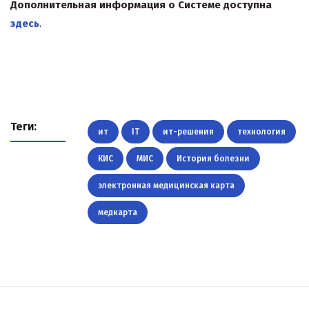
Дополнительная информация о Системе доступна
здесь
.
Теги:
ит
IT
ит-решения
технология
КИС
МИС
История болезни
электронная медицинская карта
медкарта