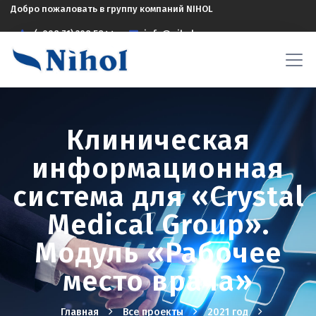
Добро пожаловать в группу компаний NIHOL
(+998 71) 208 5844
info@nihol.uz
Клиническая
информационная
система для «Crystal
Medical Group».
Модуль «Рабочее
место врача»
Главная
Все проекты
2021 год