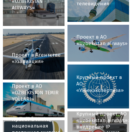
Проект в Центре
перевозки багажа»
радиосвязи,
внедрена в АО
трансляции и
«UZBEKISTAN
телевидения
AIRWAYS»
Проект в АО
«Uzbekistan airways»
Проект в Агентстве
«Узавиация»
Крупный проект в
АО
Проект в АО
«Узбекэкспертиза»
«O`ZBEKISTON TEMIR
YO`LLARI»
Крупный проект. АО