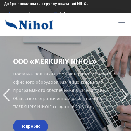
Добро пожаловать в группу компаний NIHOL
(+998 71) 208 5844
info@nihol.uz
OOO «RIM-NIHOL»
Сопровождение и сервисное обслуживание
серверного и сетевого оборудования в
Узбекистане.
Общество с ограниченной ответственностью
"RIM-NIHOL" входит в состав Группы компаний
NIHOL.
Начало деятельности с 1997 года.