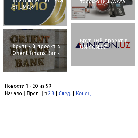
Проект в НМПЦ,
«Uzbekistan airways»:
национальная
внедрение IP
платежная система
телефонии AVAYA
«HUMO»
Крупный проект в
Крупный проект в
UNICON.UZ
Orient Finans Bank
Новости 1 - 20 из 59
Начало | Пред. |
1
2
3
|
След.
|
Конец