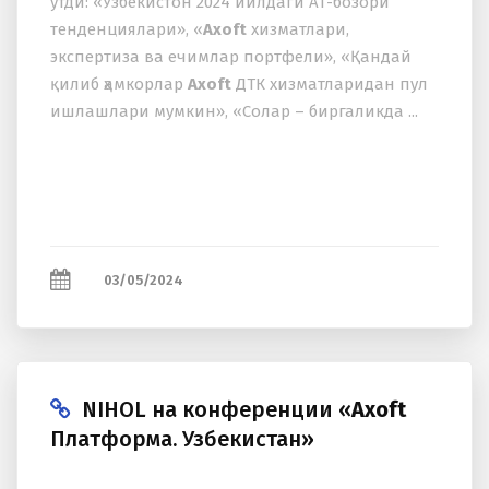
ўтди: «Ўзбекистон 2024 йилдаги АТ-бозори
тенденциялари», «
Axoft
xизматлари,
экспертиза ва ечимлар портфели», «Қандай
қилиб ҳамкорлар
Axoft
ДТК xизматларидан пул
ишлашлари мумкин», «Солар – биргаликда ...
03/05/2024
NIHOL на конференции «
Axoft
Платформа. Узбекистан»