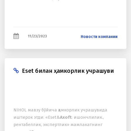
11/23/2023
Новости компании
Eset билан ҳамкорлик учрашуви
NIHOL мавзу бўйича ҳамкорлик учрашувида
иштирок этди: «Eset&
Axoft
: ишончлилик.,
рентабеллик, экспертлик» мамлакатнинг