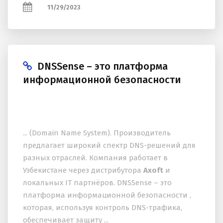
11/29/2023
DNSSense – это платформа
информационной безопасности
... (Domain Name System). Производитель
предлагает широкий спектр DNS-решений для
разных отраслей. Компания работает в
Узбекистане через дистрибутора
Axoft
и
локальных IT партнёров. DNSSense – это
платформа информационной безопасности ,
которая, используя контроль DNS-трафика,
обеспечивает защиту ...