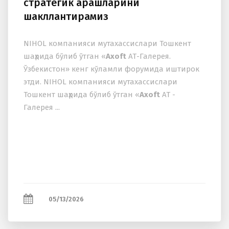
стратегик қарашларини
шакллантирамиз
NIHOL компанияси мутахассислари Тошкент
шаҳрида бўлиб ўтган «
Axoft
АТ-Галерея.
Ўзбекистон» кенг кўламли форумида иштирок
этди. NIHOL компанияси мутахассислари
Тошкент шаҳрида бўлиб ўтган «
Axoft
АТ -
Галерея ...
05/13/2026