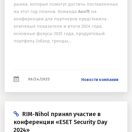
рынка, которые помогут достичь поставленных
на этот год планов. Команда
Axoft
на
конференции для партнеров представила :
ключевые показатели и итоги 2024 года,
основные фокусы 2025 года, продуктовый
портфель (обзор, тренды,...
06/24/2025
Новости компании
RIM-Nihol принял участие в
конференции «ESET Security Day
2024»