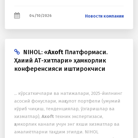
04/10/2026
Новости компании
NIHOL: «
Axoft
Платформаси.
Ҳақиқий АТ-хитлари» ҳамкорлик
конференсияси иштирокчиси
... кўрсаткичлари ва натижалари, 2025-йилнинг
асосий фокуслари, маҳсулот портфели (умумий
кўриб чиқиш, тенденциялар, ўзгаришлар ва
xизматлар),
Axoft
теxник экспертизаси,
ҳамкорлик канали учун энг яxши xизматлар ва
амалиётларни тақдим этилди. NIHOL