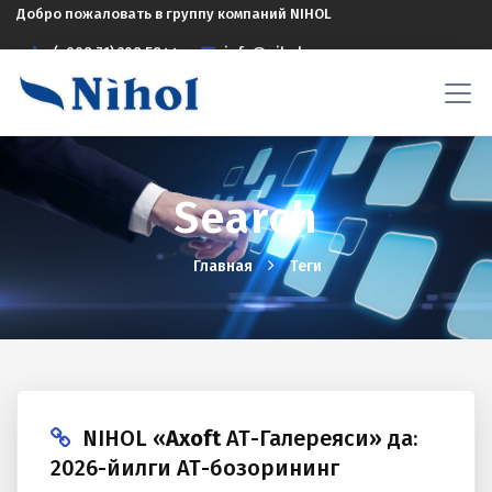
Добро пожаловать в группу компаний NIHOL
(+998 71) 208 5844
info@nihol.uz
Search
Главная
Теги
NIHOL «
Axoft
АТ-Галереяси» да:
2026-йилги АТ-бозорининг