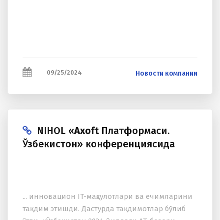
09/25/2024
Новости компании
NIHOL «
Axoft
Платформаси.
Ўзбекистон» конференциясида
... инновацион IT-маҳсулотлари ва ечимларини
тақдим этишди. Дастурда тақдимотлар бўлиб