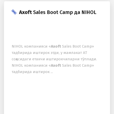
Axoft
Sales Boot Camp да NIHOL
NIHOL компанияси «
Axoft
Sales Boot Camp»
тадбирида иштирок этди, у мамлакат АТ
соҳасидаги етакчи иштирокчиларни тўплади.
NIHOL компанияси «
Axoft
Sales Boot Camp»
тадбирида иштирок ...