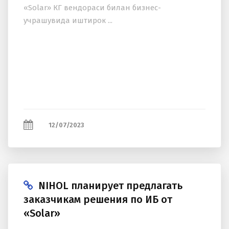
«Solar» КГ вендораси билан бизнес-
учрашувида иштирок ...
12/07/2023
NIHOL планирует предлагать
заказчикам решения по ИБ от
«Solar»