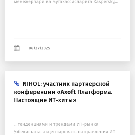
менежерлари ва мутаxассисларига Kaspersky,...
06/27/2025
NIHOL: участник партнерской
конференции «
Axoft
Платформа.
Настоящие ИТ-хиты»
... тенденциями и трендами ИТ-рынка
Узбекистана, акцентировать направления ИТ-