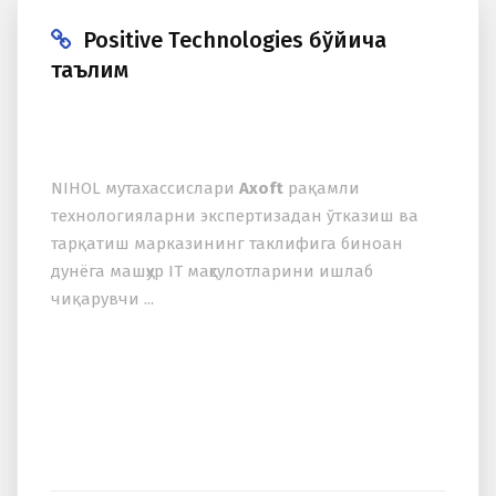
Positive Technologies бўйича
таълим
NIHOL мутаxассислари
Axoft
рақамли
теxнологияларни экспертизадан ўтказиш ва
тарқатиш марказининг таклифига биноан
дунёга машҳур IT маҳсулотларини ишлаб
чиқарувчи ...