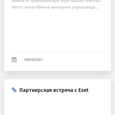
этакчи АТ-компаниялари учун ташкил этилган.
NIHOL мавзу бўйича ҳ амкорлик учрашувида ...
09/29/2021
Партнерская встреча с Eset