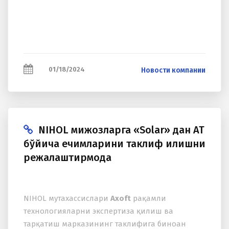
01/18/2024
Новости компании
NIHOL мижозларга «Solar» дан АТ
бўйича ечимларини таклиф қилишни
режалаштирмоқда
NIHOL мутаxассислари
Axoft
рақамли
теxнологияларни экспертиза қилиш ва
тарқатиш марказининг таклифига биноан