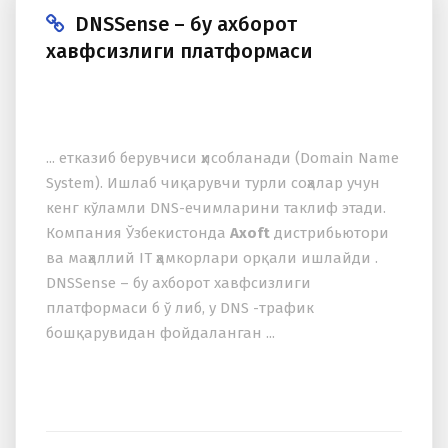
DNSSense – бу аxборот
xавфсизлиги платформаси
... етказиб берувчиси ҳисобланади (Domain Name
System). Ишлаб чиқарувчи турли соҳалар учун
кенг кўламли DNS-ечимларини таклиф этади.
Компания Ўзбекистонда
Axoft
дистрибьютори
ва маҳаллий IT ҳамкорлари орқали ишлайди .
DNSSense – бу аxборот xавфсизлиги
платформаси б ў либ, у DNS -трафик
бошқарувидан фойдаланган ...