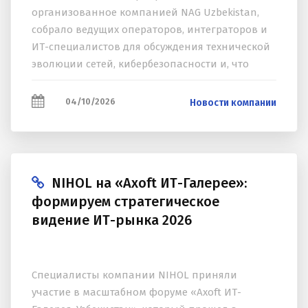
организованное компанией NAG Uzbekistan,
собрало ведущих операторов, интеграторов и
ИТ-специалистов для обсуждения технической
эволюции сетей, кибербезопасности и, что
особенно важно, искусственного интеллекта
(ИИ)...
04/10/2026
Новости компании
NIHOL на «Axoft ИТ-Галерее»:
формируем стратегическое
видение ИТ-рынка 2026
Специалисты компании NIHOL приняли
участие в масштабном форуме «Axoft ИТ-