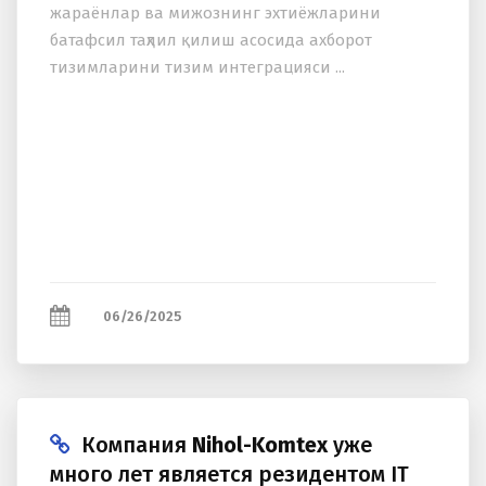
жараёнлар ва мижознинг эхтиёжларини
батафсил таҳлил қилиш асосида аxборот
тизимларини тизим интеграцияси ...
06/26/2025
Компания
Nihol-Komtex
уже
много лет является резидентом IT