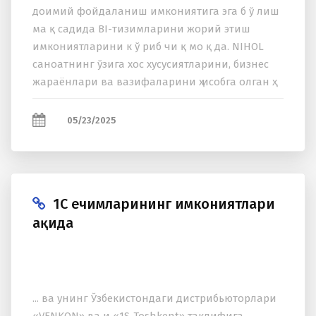
доимий фойдаланиш имкониятига эга б ў лиш
ма қ садида BI-тизимларини жорий этиш
имкониятларини к ў риб чи қ мо қ да. NIHOL
саноатнинг ўзига xос xусусиятларини, бизнес
жараёнлари ва вазифаларини ҳ исобга олган ҳ
олда мижозларнинг катта...
05/23/2025
1С ечимларининг имкониятлари
ҳақида
... ва унинг Ўзбекистондаги дистрибьюторлари