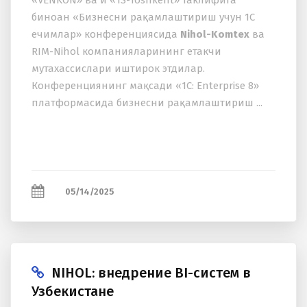
«VENKON» ва и «1S-Toshkent» таклифига
биноан «Бизнесни рақамлаштириш учун 1С
ечимлар» конференциясида
Nihol-Komtex
ва
RIM-Nihol компанияларининг етакчи
мутаxассислари иштирок этдилар.
Конференциянинг мақсади «1С: Enterprise 8»
платформасида бизнесни рақамлаштириш ...
05/14/2025
NIHOL: внедрение BI-систем в
Узбекистане