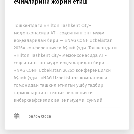
ечимларини жорий етиш
Тошкентдаги «Hilton Tashkent City»
меҳмонхонасида АТ - соҳасининг энг муҳим
воқеаларидан бири — «NAG CONF Uzbekistan
2026» конференцияси бўлиб ўтди. Тошкентдаги
«Hilton Tashkent City» меҳмонхонасида АТ -
соҳасининг энг муҳим воқеаларидан бири —
«NAG CONF Uzbekistan 2026» конференцияси
бўлиб ўтди . «NAG Uzbekistan» компанияси
томонидан ташкил этилган ушбу тадбир
тармоқларнинг техник эволюцияси,
киберхавфсизлик ва, энг муҳими, сунъий
интеллект (СИ) масалаларини муҳокама қилиш
учун етакчи операторлар...
06/04/2026