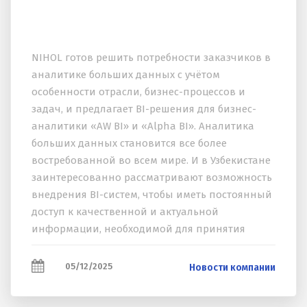
NIHOL готов решить потребности заказчиков в
аналитике больших данных с учётом
особенности отрасли, бизнес-процессов и
задач, и предлагает BI-решения для бизнес-
аналитики «AW BI» и «Alpha BI». Аналитика
больших данных становится все более
востребованной во всем мире. И в Узбекистане
заинтересованно рассматривают возможность
внедрения BI-систем, чтобы иметь постоянный
доступ к качественной и актуальной
информации, необходимой для принятия
управленческих решений. NIHOL готов решить
потребности заказчиков...
05/12/2025
Новости компании