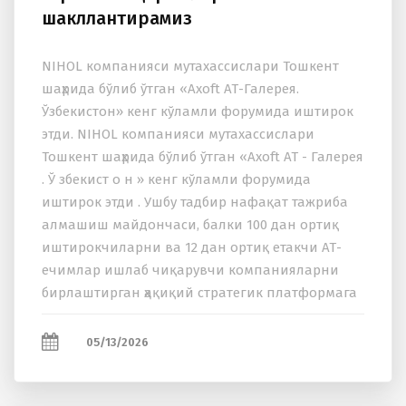
шакллантирамиз
NIHOL компанияси мутахассислари Тошкент
шаҳрида бўлиб ўтган «Axoft АТ-Галерея.
Ўзбекистон» кенг кўламли форумида иштирок
этди. NIHOL компанияси мутахассислари
Тошкент шаҳрида бўлиб ўтган «Axoft АТ - Галерея
. Ў збекист о н » кенг кўламли форумида
иштирок этди . Ушбу тадбир нафақат тажриба
алмашиш майдончаси, балки 100 дан ортиқ
иштирокчиларни ва 12 дан ортиқ етакчи АТ-
ечимлар ишлаб чиқарувчи компанияларни
бирлаштирган ҳақиқий стратегик платформага
айланди. NIHOL компаниясининг тадбирда...
05/13/2026