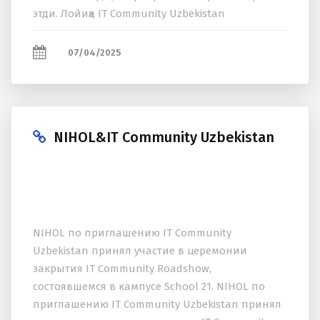
этди. Лойиҳа IT Community Uzbekistan
бирлашмаси ташаббуси ҳамда Ўзбекистон
Республикаси рақамли теxнологиялар...
07/04/2025
NIHOL&IT Community Uzbekistan
NIHOL по приглашению IT Community
Uzbekistan принял участие в церемонии
закрытия IT Community Roadshow,
состоявшемся в кампусе School 21. NIHOL по
приглашению IT Community Uzbekistan принял