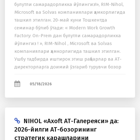
булутли самарадорликка йўлингиз!», RIM-Nihol,
Microsoft ва Solvas компаниялари ҳамкорлигида
ташкил этилган. 20-май куни Тошкентда
семинар бўлиб ўтади: « Modern Work Growth
Factory: On-Prem дан булутли самарадорликка
йўлингиз ! », RIM-Nihol , Microsoft ва Solvas
компаниялари ҳамкорлигида ташкил этилган.
Ушбу тадбирда иштирок этиш раҳбарлар ва АТ-
директорларга доимий ўзгариб турувчи бозор
шароитида рақамли инфратузилмани...
05/18/2026
NIHOL «Axoft АТ-Галереяси» да:
2026-йилги АТ-бозорининг
стратегик қарашларини