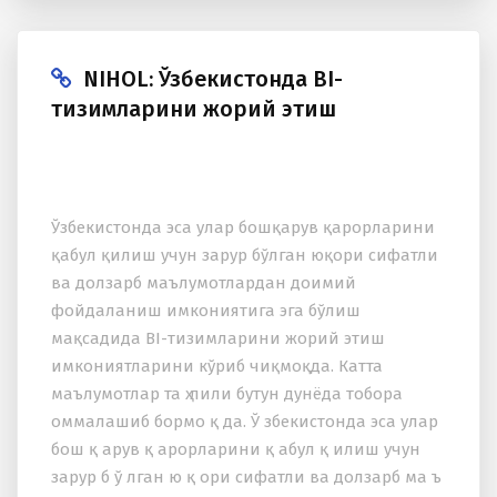
NIHOL: Ўзбекистонда BI-
тизимларини жорий этиш
Ўзбекистонда эса улар бошқарув қарорларини
қабул қилиш учун зарур бўлган юқори сифатли
ва долзарб маълумотлардан доимий
фойдаланиш имкониятига эга бўлиш
мақсадида BI-тизимларини жорий этиш
имкониятларини кўриб чиқмоқда. Катта
маълумотлар та ҳ лили бутун дунёда тобора
оммалашиб бормо қ да. Ў збекистонда эса улар
бош қ арув қ арорларини қ абул қ илиш учун
зарур б ў лган ю қ ори сифатли ва долзарб ма ъ