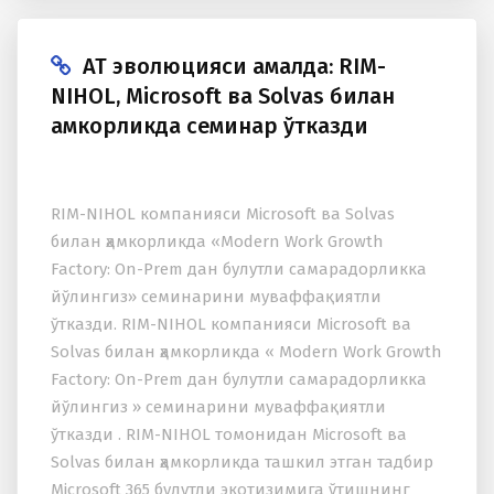
АТ эволюцияси амалда: RIM-
NIHOL, Microsoft ва Solvas билан
ҳамкорликда семинар ўтказди
RIM-NIHOL компанияси Microsoft ва Solvas
билан ҳамкорликда «Modern Work Growth
Factory: On-Prem дан булутли самарадорликка
йўлингиз» семинарини муваффақиятли
ўтказди. RIM-NIHOL компанияси Microsoft ва
Solvas билан ҳамкорликда « Modern Work Growth
Factory: On-Prem дан булутли самарадорликка
йўлингиз » семинарини муваффақиятли
ўтказди . RIM-NIHOL томонидан Microsoft ва
Solvas билан ҳамкорликда ташкил этган тадбир
Microsoft 365 булутли экотизимига ўтишнинг