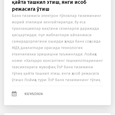
қайта ташкил этиш, янги ҳисоб
режасига ўтиш
Банк тизимига электрон тўловлар тизимининг
жорий этилиши кенгайтирилди, бу еса
транзакциялар вақтини сезиларли даражада
қисқартирди, пул маблағлари айланмаси
самарадорлигини оширди ҳамда банк соҳасида
МДҲ давлатлари орасида технологик
етакчиликка эришишни таъминлади. Лойиҳа
номи: «Халқаро консалтинг ташкилотларининг
тавсияларига мувофиқ ЎзР банк тизимини
тўлиқ қайта ташкил этиш, янги ҳисоб режасига
ўтиш» Лойиҳа тури: ЎзР банк тизимининг тўлиқ
модернизациясия қилиш, Тизим интеграцияси,
Инновацияларни...
03/05/2026