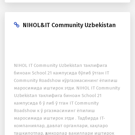
NIHOL&IT Community Uzbekistan
NIHOL IT Community Uzbekistan таклифига
биноан School 21 кампусида бўлиб ўтган IT
Community Roadshow кўргазмасининг ёпилиш
маросимида иштирок этди. NIHOL IT Community
Uzbekistan таклифига биноан School 21
кампусида б ў либ ў тган IT Community
Roadshow к ў ргазмасининг ёпилиш
маросимида иштирок этди . Тадбирда IT-
компаниялар, давлат органлари, xақларо
ташкилотлар, ҳамкорлар вакиллари иштирок