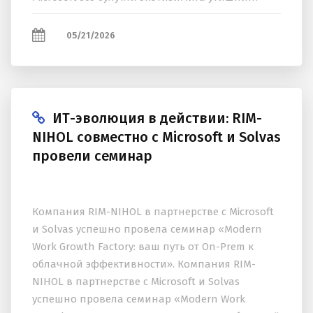
амалий қийматига бағишланди ва ўз...
05/21/2026
ИТ-эволюция в действии: RIM-
NIHOL совместно с Microsoft и Solvas
провели семинар
Компания RIM-NIHOL в партнерстве с Microsoft
и Solvas успешно провела семинар «Modern
Work Growth Factory: ваш путь от On-Prem к
облачной эффективности». Компания RIM-
NIHOL в партнерстве с Microsoft и Solvas
успешно провела семинар «Modern Work