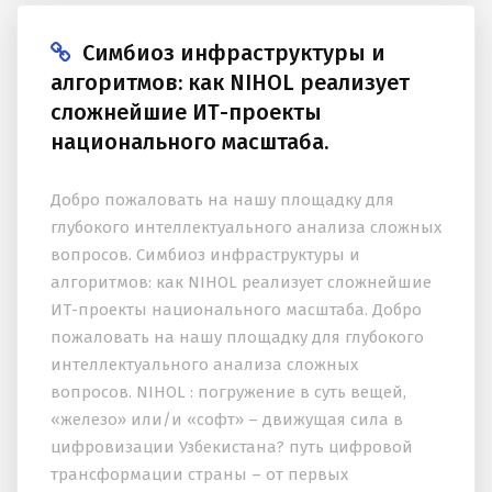
Симбиоз инфраструктуры и
алгоритмов: как NIHOL реализует
сложнейшие ИТ-проекты
национального масштаба.
Добро пожаловать на нашу площадку для
глубокого интеллектуального анализа сложных
вопросов. Симбиоз инфраструктуры и
алгоритмов: как NIHOL реализует сложнейшие
ИТ-проекты национального масштаба. Добро
пожаловать на нашу площадку для глубокого
интеллектуального анализа сложных
вопросов. NIHOL : погружение в суть вещей,
«железо» или/и «софт» – движущая сила в
цифровизации Узбекистана? путь цифровой
трансформации страны – от первых