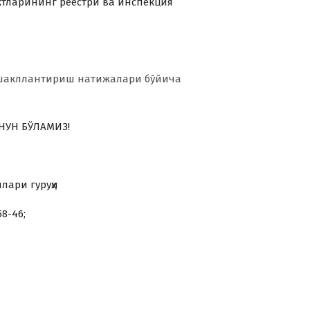
ктларининг реестри ва инспекция
 шакллантириш натижалари бўйича
УН БЎЛАМИЗ!
ялари гуруҳи
58-46;