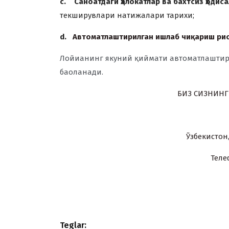
c.
Саноатдаги ҳалокатлар ва бахтсиз ҳодис
текширувлари натижалари тариxи;
d.
Автоматлаштирилган ишлаб чи
қ
ариш ри
Лойи
анинг якуний
қ
иймати автоматлашти
ба
оланади.
БИЗ
СИЗНИНГ
Ўзбекистон,
Телеф
Teglar: