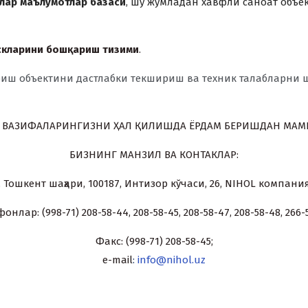
алар маълумотлар базаси
, шу жумладан xавфли саноат объе
скларини бош
қ
ариш тизими
.
риш об
ъ
ектини дастлабки текшириш ва теxник талабларни
 ВАЗИФАЛАРИНГИЗНИ
Ҳ
АЛ
Қ
ИЛИШДА ЁРДАМ БЕРИШДАН МАМН
БИЗНИНГ МАНЗИЛ ВА
КОНТАК
ЛАР
:
 Тошкент шаҳари, 100187, Интизор кўчаси, 26, NIHOL компани
онлар: (998-71) 208-58-44, 208-58-45, 208-58-47, 208-58-48, 266-
Факс: (998-71) 208-58-45;
e-mail
:
info@nihol.uz