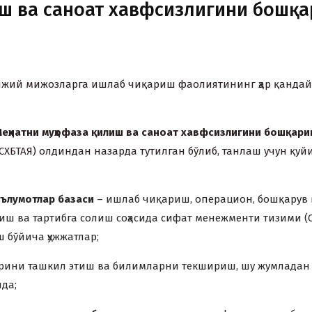
ш ва саноат хавфсизлигини бошқ
ижий мижозларга ишлаб чиқариш фаолиятининг ҳар қандай 
еҳнатни муҳофаза қилиш ва саноат хавфсизлигини бошқар
СХБТАЯ) олдиндан назарда тутилган бўлиб, танлаш учун қуй
аълумотлар базаси
– ишлаб чиқариш, операцион, бошқарув 
ва тартибга солиш соҳасида сифат менежменти тизими (СМ
 бўйича ҳужжатлар;
ларини ташкил этиш ва билимларни текшириш, шу жумладан
да;