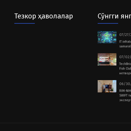
Тезкор ҳаволалар
Сўнгги ян
07/27/
IT infra
samarali
07/02/
TechBri
Fish Cl
нетвор
06/30/
RIM-NIH
SWIFT т
экспер