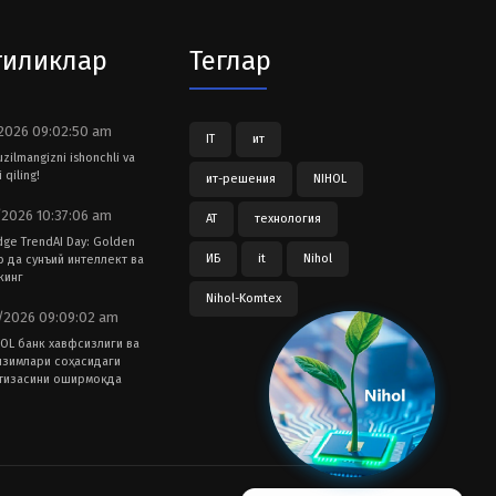
гиликлар
Теглар
2026 09:02:50 am
IT
ит
tuzilmangizni ishonchli va
 qiling!
ит-решения
NIHOL
2026 10:37:06 am
АТ
технология
dge TrendAI Day: Golden
ИБ
it
Nihol
ub да сунъий интеллект ва
кинг
Nihol-Komtex
2026 09:09:02 am
OL банк хавфсизлиги ва
изимлари соҳасидаги
тизасини оширмоқда