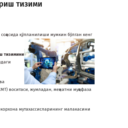
ариш тизими
соҳасида қўлланилиши мумкин бўлган кенг
иш тизимини
идаги
ва
Т) воситаси, жумладан, меҳнатни муҳофаза
 корxона мутаxассисларининг малакасини