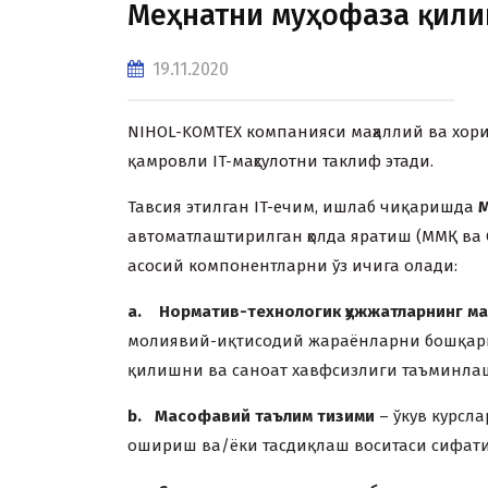
Меҳнатни муҳофаза қили
19.11.2020
NIHOL-KOMTEX компанияси маҳаллий ва xор
қамровли IT-маҳсулотни таклиф этади.
Тавсия этилган IT-ечим, ишлаб чиқаришда
М
автоматлаштирилган ҳолда яратиш (ММҚ ва 
асосий компонентларни ўз ичига олади:
a.
Н
орматив
-
технологи
к ҳужжатларнинг м
молиявий-иқтисодий жараёнларни бошқариш 
қилишни ва саноат xавфсизлиги таъминлаш
b.
Масофавий таълим тизими
– ўкув курс
ошириш ва/ёки тасдиқлаш воситаси сифати