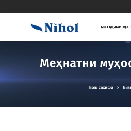
БИЗ ҲАҚИМИЗДА
Меҳнатни муҳо
Бош сахифа
Биз