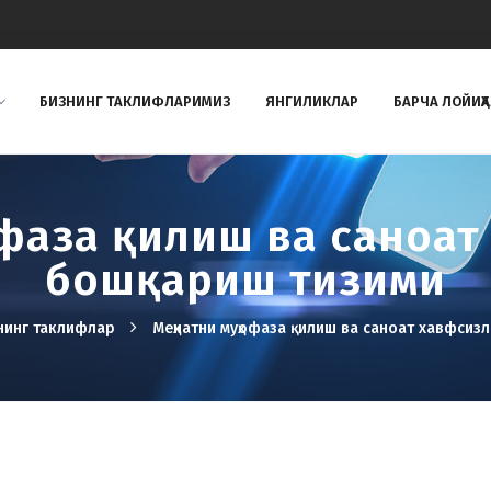
БИЗНИНГ ТAКЛИФЛAРИМИЗ
ЯНГИЛИКЛАР
БАРЧА ЛОЙИҲ
фаза қилиш ва саноат
бошқариш тизими
нинг таклифлар
Меҳнатни муҳофаза қилиш ва саноат хавфсиз