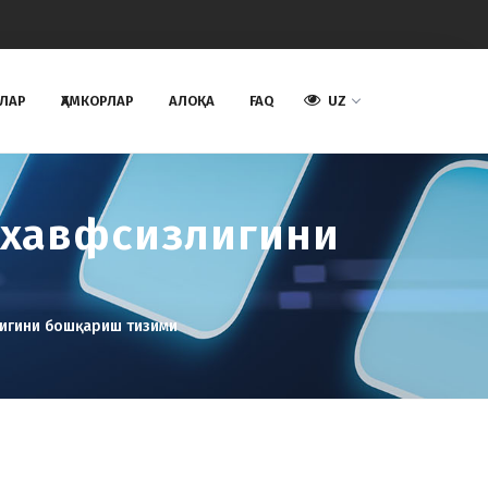
АЛАР
ҲАМКОРЛАР
AЛОҚА
FAQ
UZ
 хавфсизлигини
лигини бошқариш тизими