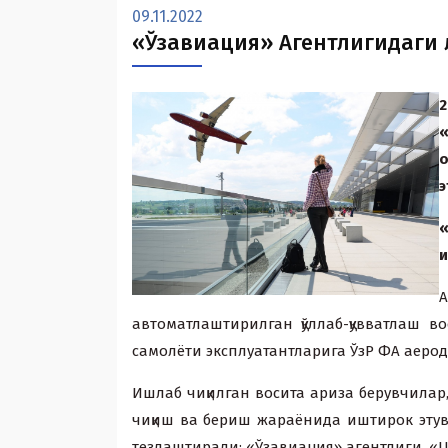
09.11.2022
«Ўзавиация» Агентлигидаги
2
«
о
э
«
и
А
автоматлаштирилган қўллаб-қувватлаш 
самолёти эксплуатантларига ЎзР ФА аер
Ишлаб чиқилган восита ариза берувчилар
чиқиш ва бериш жараёнида иштирок этув
тезлаштиради: «Ўзавиация» агентлиги, «Uz