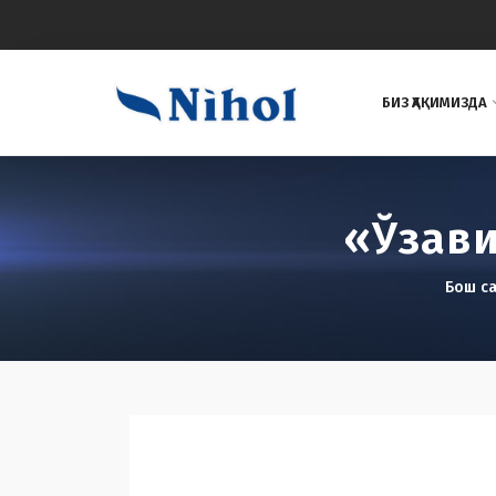
БИЗ ҲАҚИМИЗДА
«Ўзави
Бош с