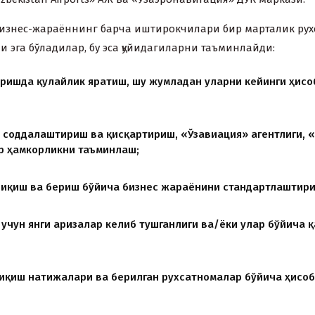
бизнес-жараённинг барча иштирокчилари бир марталик руxс
 эга бўладилар, бу эса қуйидагиларни таъминлайди:
ришда қулайлик яратиш, шу жумладан уларни кейинги ҳисоб
соддалаштириш ва қисқартириш, «Ўзавиация» агентлиги, «U
ор ҳамкорликни таъминлаш;
чиқиш ва бериш бўйича бизнес жараёнини стандартлаштир
чун янги аризалар келиб тушганлиги ва/ёки улар бўйича қ
чиқиш натижалари ва берилган руxсатномалар бўйича ҳисо