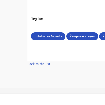
Teglar:
Uzbekistan Airports
Ўзаэронавигация
Ў
Back to the list