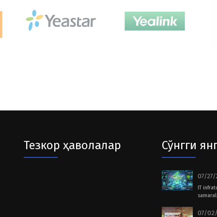
Тезкор ҳаволалар
Сўнгги ян
07/27/
IT infra
samarali
07/02/