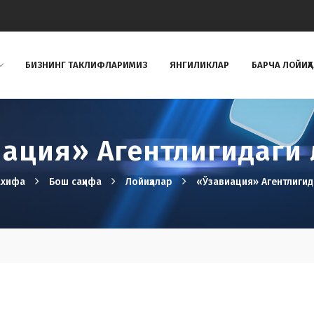
БИЗНИНГ ТAКЛИФЛAРИМИЗ
ЯНГИЛИКЛАР
БАРЧА ЛОЙИҲ
ация» Агентлигидаги
ахифа
Бош саҳифа
Лойиҳалар
«Ўзавиация» Агентлигид