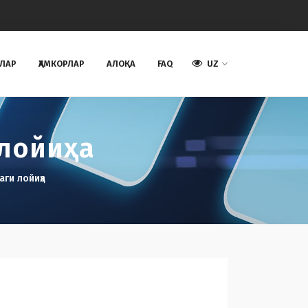
АЛАР
ҲАМКОРЛАР
AЛОҚА
FAQ
UZ
 лойиҳа
аги лойиҳа