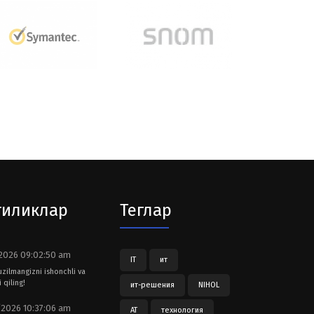
гиликлар
Теглар
2026 09:02:50 am
IT
ит
tuzilmangizni ishonchli va
 qiling!
ит-решения
NIHOL
2026 10:37:06 am
АТ
технология