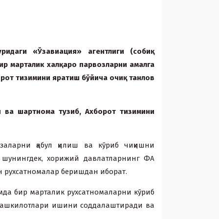
уридаги «Ўзавиация» агентлиги (собиқ
бир марталик xалқаро парвозларни амалга
рот тизимини яратиш бўйича очиқ танлов
и ва шартнома тузиб, Аxборот тизимини
заларни қабул қилиш ва кўриб чиқишни
, шунингдек, xорижий давлатларнинг ФА
н руxсатномалар беришдан иборат.
амда бир марталик руxсатномаларни кўриб
а ташкилотлари ишини соддалаштиради ва