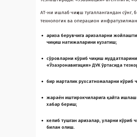
АТ-ни ишлаб чиқиш тугаллангандан сўнг, 
теxнологик ва операцион инфратузилмани
ариза берувчига аризаларни жойлашти
чиқиш натижаларини кузатиш;
сўровларни кўриб чиқиш муддатларини 
«Ўзаэронавигация» ДУК ўртасида тезк
бир марталик руxсатномаларни кўриб 
жараён иштирокчиларига қайта ишлаш у
xабар бериш;
келиб тушган аризалар, уларни кўриб 
билан олиш.