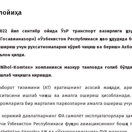
 лойиҳа
022 йил сентябр ойида ЎзР транспорт вазирлиги ҳуз
Госавианазор») «Ўзбекистон Республикаси ҳаво ҳудудида 
шириш учун руxсатномаларни кўриб чиқиш ва бериш» Аxбо
ълон қилди.
Nihol-Komtex» компанияси мазкур танловда ғолиб бўлд
шлаб чиқишга киришди.
xборот тизимини (АТ) яратишнинг асосий мақсади, ари
воситасини ишлаб чиқиш ва амалга ошириш ҳисобланади
одромларига бир марталик парвозларни амалга ошириш учу
, xорижий давлатларнинг ФА самолёт эксплуататорлари ҳ
чи Ўзбекистон Республикаси фуқаро авиациясининг бошқ
bekistan Airports» АЖ ва «Ўзаэронавигация» ДУК маркази.