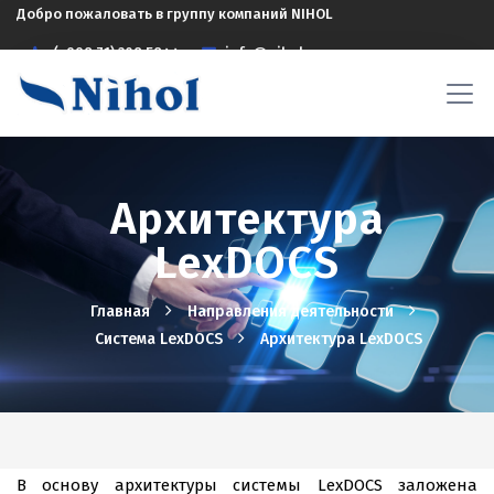
Добро пожаловать в группу компаний NIHOL
(+998 71) 208 5844
info@nihol.uz
Архитектура
LexDOCS
Главная
Hаправления деятельности
Система LexDOCS
Архитектура LexDOCS
В основу архитектуры системы LexDOCS заложена