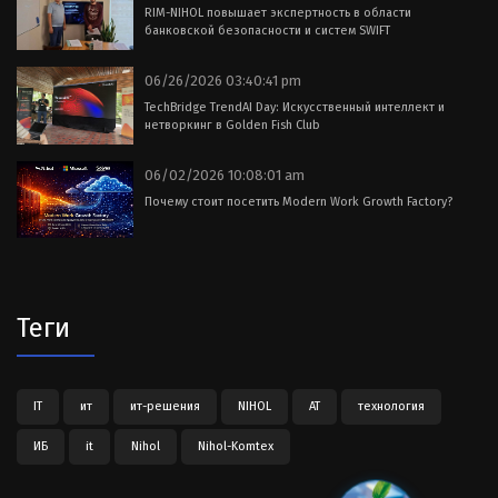
RIM-NIHOL повышает экспертность в области
банковской безопасности и систем SWIFT
06/26/2026 03:40:41 pm
TechBridge TrendAI Day: Искусственный интеллект и
нетворкинг в Golden Fish Club
06/02/2026 10:08:01 am
Почему стоит посетить Modern Work Growth Factory?
Теги
IT
ит
ит-решения
NIHOL
АТ
технология
ИБ
it
Nihol
Nihol-Komtex