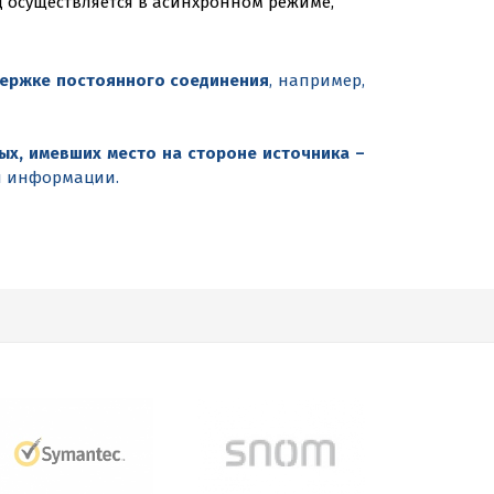
 осуществляется в асинхронном режиме,
держке постоянного соединения
, например,
х, имевших место на стороне источника –
й информации.