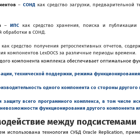
ументов
–
СОНД
как средство загрузки, предварительной т
ма
–
ИПС
как средство хранения, поиска и публикации 
й обработки в СОНД.
М
как средство получения ретроспективных отчетов, соде
ия компонентов LexDOCS за различные периоды времени.
дого компонента комплекса обеспечивает оптимальное фу
зации, технической поддержки, режима функционирования 
оизводительность одного компонента со стороны другого 
и защиту всего программного комплекса, в том числе ис
 невозможности функционирования другого компонента ил
одействие между подсистемами
 использована технология СУБД Oracle Replication, при