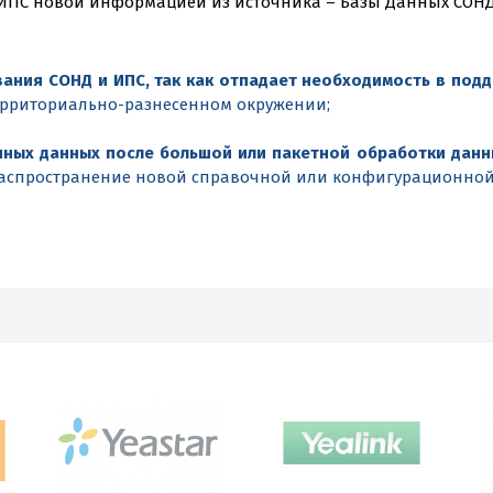
ИПС новой информацией из источника – Базы Данных СОНД
ания СОНД и ИПС, так как отпадает необходимость в под
ерриториально-разнесенном окружении;
ных данных после большой или пакетной обработки данны
аспространение новой справочной или конфигурационно