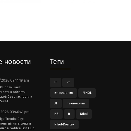
е новости
Теги
2026 09:14:19 am
IT
ит
HOL повышает
тность в области
ит-решения
NIHOL
ской безопасности и
SWIFT
АТ
технология
2026 03:40:41 pm
ИБ
it
Nihol
dge TrendAI Day:
твенный интеллект и
Nihol-Komtex
инг в Golden Fish Club