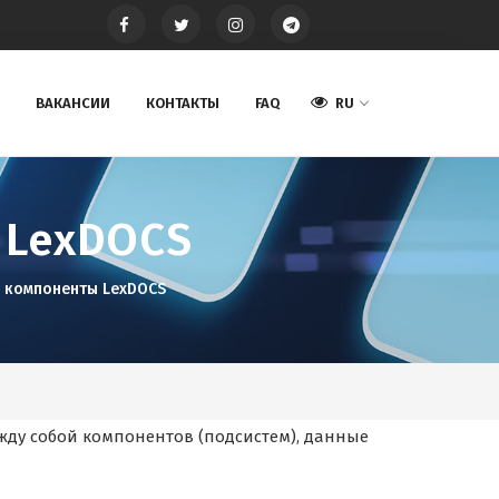
ВАКАНСИИ
КОНТАКТЫ
FAQ
RU
 LexDOCS
 компоненты LexDOCS
ду собой компонентов (подсистем), данные