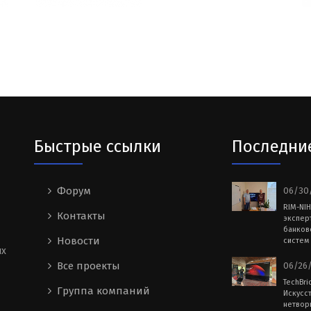
Быстрые ссылки
Последни
Форум
06/30/
RIM-NI
Контакты
экспер
банков
Новости
систем 
ых
Все проекты
06/26/
TechBri
Группа компаний
Искусс
нетворк