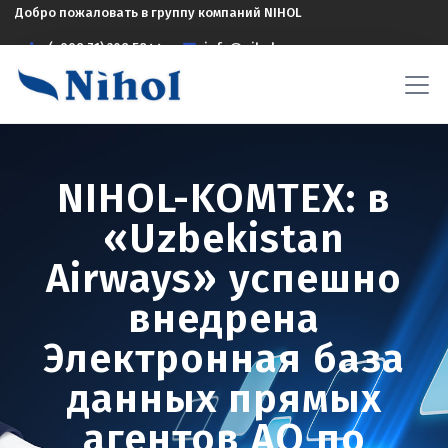
Добро пожаловать в группу компаний NIHOL
(+998 71) 208 5844
info@nihol.uz
NIHOL-KOMTEX: в
«Uzbekistan
Airways» успешно
внедрена
Электронная база
данных прямых
агентов АО по