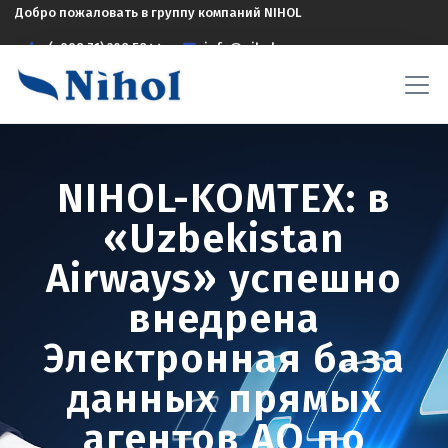
Добро пожаловать в группу компаний NIHOL
(+998 71) 208 5844
info@nihol.uz
NIHOL-KOMTEX: в
«Uzbekistan
Airways» успешно
внедрена
Электронная база
данных прямых
агентов АО по