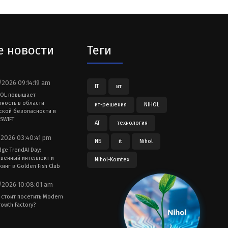
е новости
Теги
2026 09:14:19 am
IT
ит
HOL повышает
тность в области
ит-решения
NIHOL
ской безопасности и
SWIFT
АТ
технология
2026 03:40:41 pm
ИБ
it
Nihol
dge TrendAI Day:
твенный интеллект и
Nihol-Komtex
инг в Golden Fish Club
2026 10:08:01 am
 стоит посетить Modern
owth Factory?