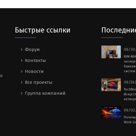
Быстрые ссылки
Последни
Форум
06/30/
RIM-NI
Контакты
экспер
банков
Новости
систем 
ых
Все проекты
06/26/
TechBri
Группа компаний
Искусс
нетворк
06/02/
Почему
Work Gr