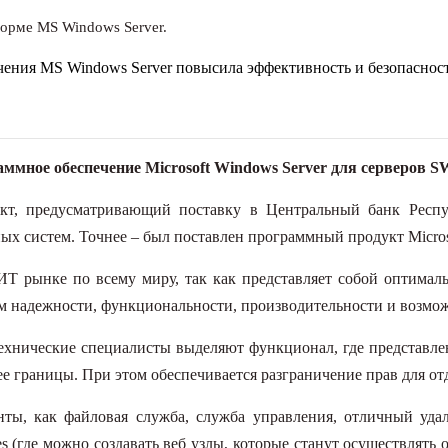
форме MS Windows Server.
ения MS Windows Server повысила эффективность и безопаснос
аммное обеспечение
Microsoft
Windows Server
для серверов S
т, предусматривающий поставку в Центральный банк Респу
ых систем. Точнее – был поставлен программный продукт Micros
 рынке по всему миру, так как представляет собой оптималь
м надежности, функциональности, производительности и возмо
технические специалисты выделяют функционал, где представле
 ее границы. При этом обеспечивается разграничение прав для о
ты, как файловая служба, служба управления, отличный удал
s (где можно создавать веб узлы, которые станут осуществлять 