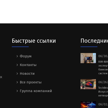
Быстрые ссылки
Последни
Форум
06/30/
RIM-NI
Контакты
экспер
банков
Новости
систем 
ых
Все проекты
06/26/
TechBri
Группа компаний
Искусс
нетворк
06/02/