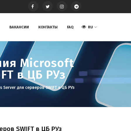
ВАКАНСИИ
КОНТАКТЫ
FAQ
RU
ия Microsoft
FT в ЦБ РУз
 Server для серверов SWIFT в ЦБ РУз
еров SWIFT в ЦБ РУз