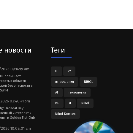
е новости
Теги
2026 09:14:19 am
IT
ит
HOL повышает
тность в области
ит-решения
NIHOL
ской безопасности и
SWIFT
АТ
технология
2026 03:40:41 pm
ИБ
it
Nihol
dge TrendAI Day:
твенный интеллект и
Nihol-Komtex
инг в Golden Fish Club
2026 10:08:01 am