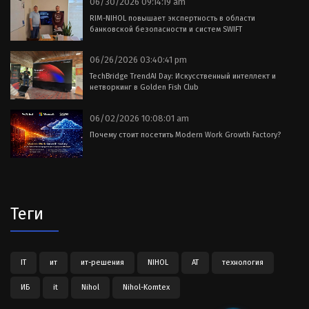
06/30/2026 09:14:19 am
RIM-NIHOL повышает экспертность в области
банковской безопасности и систем SWIFT
06/26/2026 03:40:41 pm
TechBridge TrendAI Day: Искусственный интеллект и
нетворкинг в Golden Fish Club
06/02/2026 10:08:01 am
Почему стоит посетить Modern Work Growth Factory?
Теги
IT
ит
ит-решения
NIHOL
АТ
технология
ИБ
it
Nihol
Nihol-Komtex