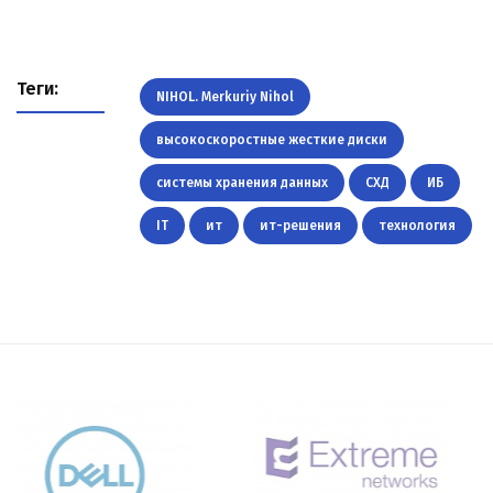
Теги:
NIHOL. Merkuriy Nihol
высокоскоростные жесткие диски
системы хранения данных
СХД
ИБ
IT
ит
ит-решения
технология