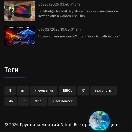
06/26/2026 03:40:41 pm
TechBridge TrendAI Day: Искусственный интеллект и
нетворкинг в Golden Fish Club
06/02/2026 10:08:01 am
Почему стоит посетить Modern Work Growth Factory?
Теги
IT
ит
ит-решения
NIHOL
АТ
технология
ИБ
it
Nihol
Nihol-Komtex
© 2024 Группа компаний Nihol. Все права защищены.