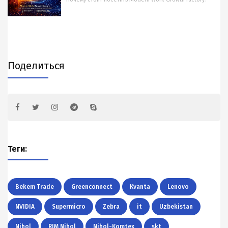
Поделиться
Теги:
Bekem Trade
Greenconnect
Kvanta
Lenovo
NVIDIA
Supermicro
Zebra
it
Uzbekistan
Nihol
RIM Nihol
Nihol-Komtex
skt