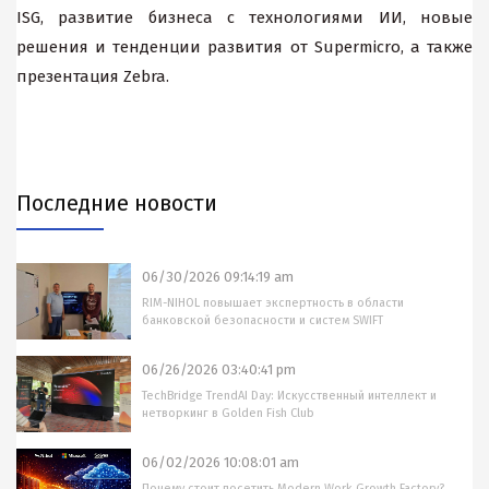
ISG, развитие бизнеса с технологиями ИИ, новые
решения и тенденции развития от Supermicro, а также
презентация Zebra.
Последние новости
06/30/2026 09:14:19 am
RIM-NIHOL повышает экспертность в области
банковской безопасности и систем SWIFT
06/26/2026 03:40:41 pm
TechBridge TrendAI Day: Искусственный интеллект и
нетворкинг в Golden Fish Club
06/02/2026 10:08:01 am
Почему стоит посетить Modern Work Growth Factory?