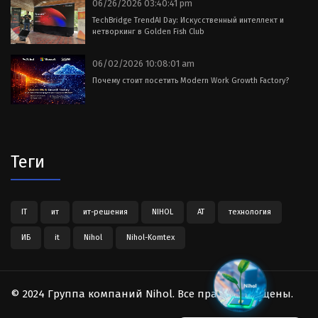
06/26/2026 03:40:41 pm
TechBridge TrendAI Day: Искусственный интеллект и
нетворкинг в Golden Fish Club
06/02/2026 10:08:01 am
Почему стоит посетить Modern Work Growth Factory?
Теги
IT
ит
ит-решения
NIHOL
АТ
технология
ИБ
it
Nihol
Nihol-Komtex
© 2024 Группа компаний Nihol. Все права защищены.