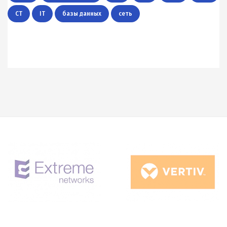
CT
IT
базы данных
сеть