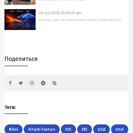
06/02/2026 10:08:01 am
Почему стоит посетить Modern Work Growth Factory?
Поделиться
Теги:
Nihol
Hitachi Vantara
H3C
ERC
ЦОД
Intel