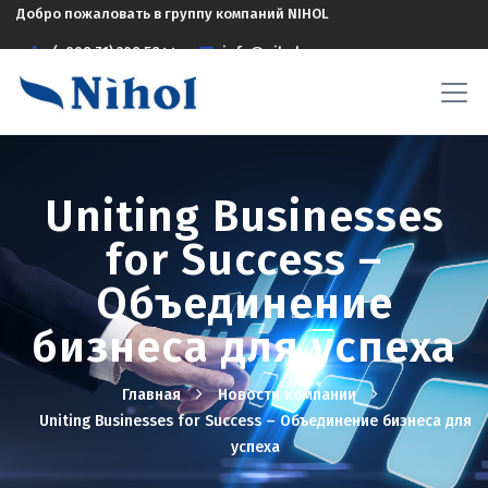
Добро пожаловать в группу компаний NIHOL
(+998 71) 208 5844
info@nihol.uz
Uniting Businesses
for Success –
Объединение
бизнеса для успеха
Главная
Новости компании
Uniting Businesses for Success – Объединение бизнеса для
успеха