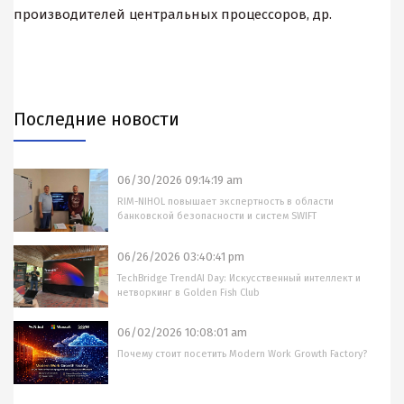
производителей центральных процессоров, др.
Последние новости
06/30/2026 09:14:19 am
RIM-NIHOL повышает экспертность в области
банковской безопасности и систем SWIFT
06/26/2026 03:40:41 pm
TechBridge TrendAI Day: Искусственный интеллект и
нетворкинг в Golden Fish Club
06/02/2026 10:08:01 am
Почему стоит посетить Modern Work Growth Factory?