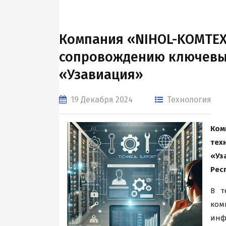
Компания «NIHOL-KOMTEX
сопровождению ключевы
«Узавиация»
19 Декабря 2024
Технология
Ком
тех
«Уз
Рес
В т
ком
инф