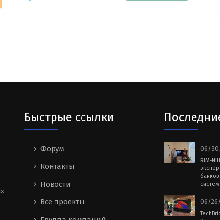
Быстрые ссылки
Последни
Форум
06/30/
RIM-NI
Контакты
экспер
банков
Новости
систем 
ых
Все проекты
06/26/
TechBri
Группа компаний