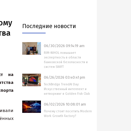
ому
Последние новости
тва
06/30/2026 09:14:19 am
RIM-NIHOL повышает
экспертность в области
банковской безопасности и
систем SWIFT
кт на
06/26/2026 03:40:41 pm
тства
TechBridge TrendAI Day:
Искусственный интеллект и
спорта
нетворкинг в Golden Fish Club
06/02/2026 10:08:01 am
ивали
Почему стоит посетить Modern
Work Growth Factory?
ённых