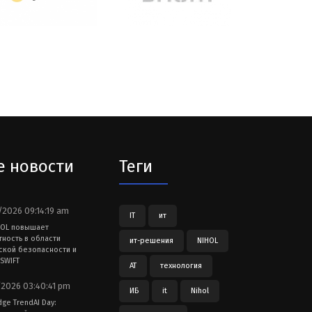
е новости
Теги
2026 09:14:19 am
IT
ит
HOL повышает
тность в области
ит-решения
NIHOL
ской безопасности и
SWIFT
АТ
технология
2026 03:40:41 pm
ИБ
it
Nihol
dge TrendAI Day: