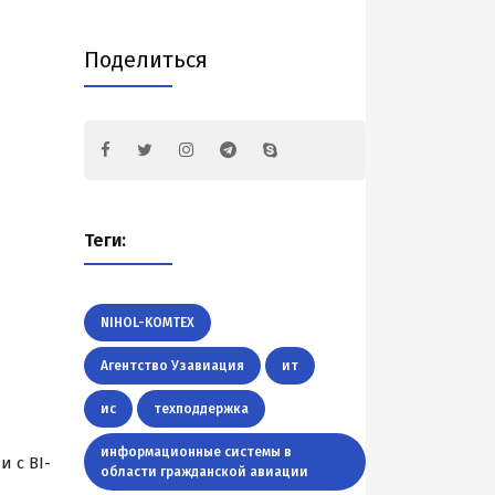
Поделиться
Теги:
NIHOL-KOMTEX
Агентство Узавиация
ит
ис
техподдержка
информационные системы в
 с BI-
области гражданской авиации