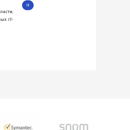
it
ласти,
ых IT-