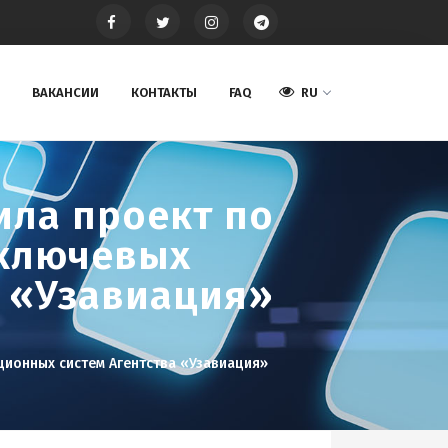
ВАКАНСИИ
КОНТАКТЫ
FAQ
RU
ла проект по
 ключевых
 «Узавиация»
ионных систем Агентства «Узавиация»