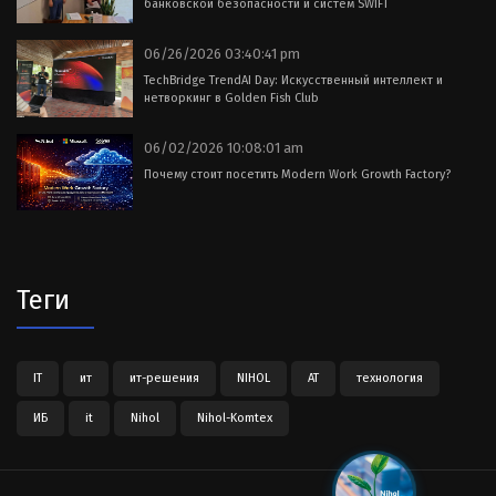
банковской безопасности и систем SWIFT
06/26/2026 03:40:41 pm
TechBridge TrendAI Day: Искусственный интеллект и
нетворкинг в Golden Fish Club
06/02/2026 10:08:01 am
Почему стоит посетить Modern Work Growth Factory?
Теги
IT
ит
ит-решения
NIHOL
АТ
технология
ИБ
it
Nihol
Nihol-Komtex