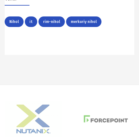
Nihol
it
rim-nihol
merkuriy nihol