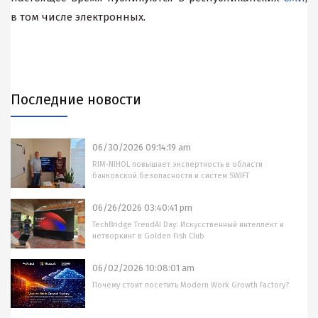
в том числе электронных.
Последние новости
06/30/2026 09:14:19 am
RIM-NIHOL повышает экспертность в области
банковской безопасности и систем SWIFT
06/26/2026 03:40:41 pm
TechBridge TrendAI Day: Искусственный интеллект и
нетворкинг в Golden Fish Club
06/02/2026 10:08:01 am
Почему стоит посетить Modern Work Growth Factory?