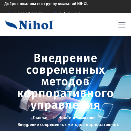
Добро пожаловать в группу компаний NIHOL
(+998 71) 208 5844
info@nihol.uz
Внедрение
современных
методов
корпоративного
управления
Главная
Новости компании
Внедрение современных методов корпоративного