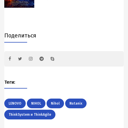
Поделиться
Теги:
LENOVO
NIHOL
Nihol
Nutanix
ThinkSystem и ThinkAgile