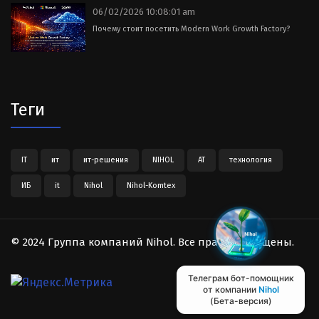
06/02/2026 10:08:01 am
Почему стоит посетить Modern Work Growth Factory?
Теги
IT
ит
ит-решения
NIHOL
АТ
технология
ИБ
it
Nihol
Nihol-Komtex
© 2024 Группа компаний Nihol. Все права защищены.
Телеграм бот-помощник
от компании
Nihol
(Бета-версия)