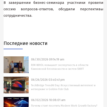
В завершении бизнес-семинара участники провели
сессию вопросов-ответов, обсудили перспективы
сотрудничества.
Последние новости
06/30/2026 09:14:19 am
RIM-NIHOL повышает экспертность в области
банковской безопасности и систем SWIFT
06/26/2026 03:40:41 pm
TechBridge TrendAI Day: Искусственный интеллект и
нетворкинг в Golden Fish Club
06/02/2026 10:08:01 am
Почему стоит посетить Modern Work Growth Factory?