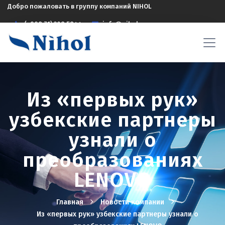
Добро пожаловать в группу компаний NIHOL
(+998 71) 208 5844
info@nihol.uz
Из «первых рук»
узбекские партнеры
узнали о
преобразованиях
LENOVO
Главная
Новости компании
Из «первых рук» узбекские партнеры узнали о