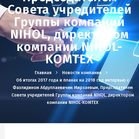
Совета учредителей
Группы компаний
NIHOL, директором
компании NIHOL-
KOMTEX
Главная
Новости компании
Об итогах 2017 года и планах на 2018 год интервью с
Фазлидином Абдуллаевичем Мирзаевым, Председателем
Совета учредителей Группы компаний NIHOL, директором
компании NIHOL-KOMTEX