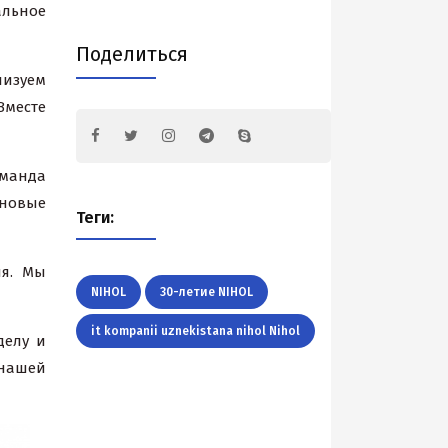
льное
Поделиться
лизуем
Вместе
манда
новые
Теги:
ия. Мы
NIHOL
30-летие NIHOL
it kompanii uznekistana nihol Nihol
делу и
 нашей