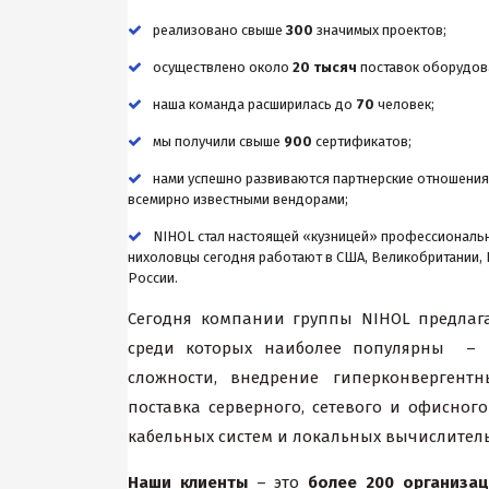
реализовано свыше
300
значимых проектов;
осуществлено около
20 тысяч
поставок оборудов
наша команда расширилась до
70
человек;
мы получили свыше
900
сертификатов;
нами успешно развиваются партнерские отношения
всемирно известными вендорами;
NIHOL стал настоящей «кузницей» профессиональ
нихоловцы сегодня работают в США, Великобритании, 
России.
Сегодня компании группы NIHOL предлаг
среди которых наиболее популярны – 
сложности, внедрение гиперконверген
поставка серверного, сетевого и офисног
кабельных систем и локальных вычислитель
Наши клиенты
– это
более 200 организац