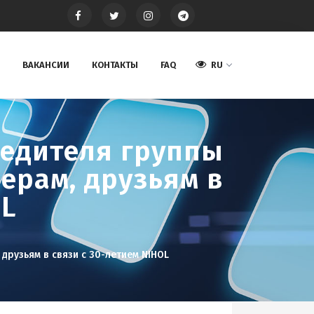
ВАКАНСИИ
КОНТАКТЫ
FAQ
RU
едителя группы
ерам, друзьям в
OL
друзьям в связи с 30-летием NIHOL