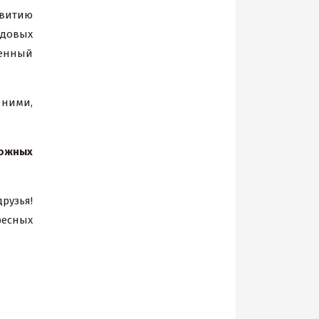
витию
удовых
женный
 ними,
ложных
рузья!
ресных