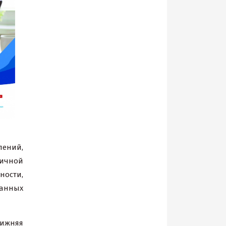
лений,
ичной
ости,
ванных
нижняя