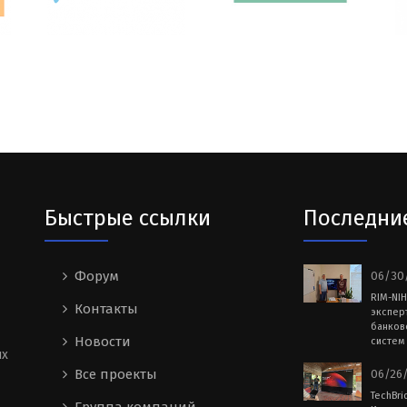
Быстрые ссылки
Последни
Форум
06/30/
RIM-NI
Контакты
экспер
банков
Новости
систем 
ых
Все проекты
06/26/
TechBri
Группа компаний