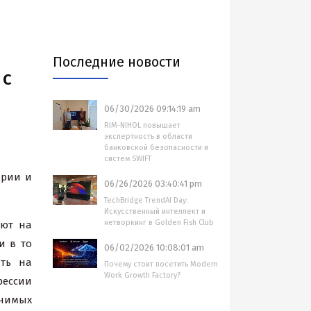
Последние новости
 с
06/30/2026 09:14:19 am
RIM-NIHOL повышает
экспертность в области
банковской безопасности и
систем SWIFT
ерии и
06/26/2026 03:40:41 pm
TechBridge TrendAI Day:
Искусственный интеллект и
нетворкинг в Golden Fish Club
яют на
и в то
06/02/2026 10:08:01 am
ть на
Почему стоит посетить Modern
Work Growth Factory?
фессии
ачимых