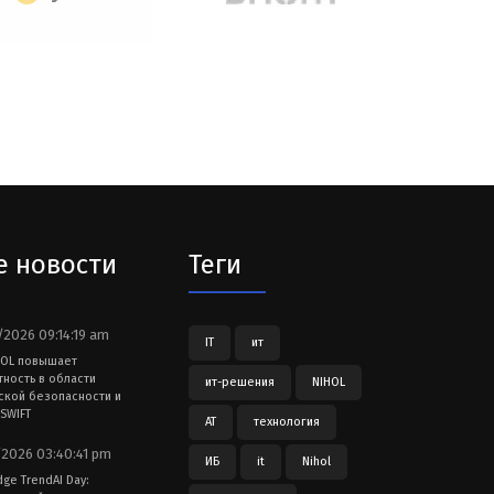
е новости
Теги
2026 09:14:19 am
IT
ит
HOL повышает
тность в области
ит-решения
NIHOL
ской безопасности и
SWIFT
АТ
технология
2026 03:40:41 pm
ИБ
it
Nihol
dge TrendAI Day: