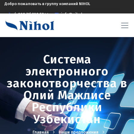
Добро пожаловать в группу компаний NIHOL
(+998 71) 208 5844
info@nihol.uz
Система
электронного
законотворчества в
Олий Мажлисе
Республики
Узбекистан
Главная
Наши предложения