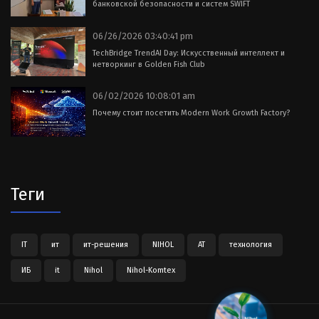
банковской безопасности и систем SWIFT
06/26/2026 03:40:41 pm
TechBridge TrendAI Day: Искусственный интеллект и
нетворкинг в Golden Fish Club
06/02/2026 10:08:01 am
Почему стоит посетить Modern Work Growth Factory?
Теги
IT
ит
ит-решения
NIHOL
АТ
технология
ИБ
it
Nihol
Nihol-Komtex