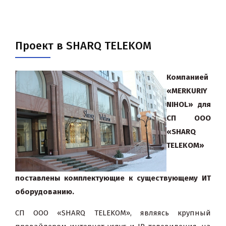
Проект в SHARQ TELEKOM
Компанией
«
MERKURIY
NIHOL
» для
СП ООО
«
SHARQ
TELEKOM
»
поставлены комплектующие к существующему ИТ
оборудованию.
СП ООО «SHARQ TELEKOM», являясь крупный