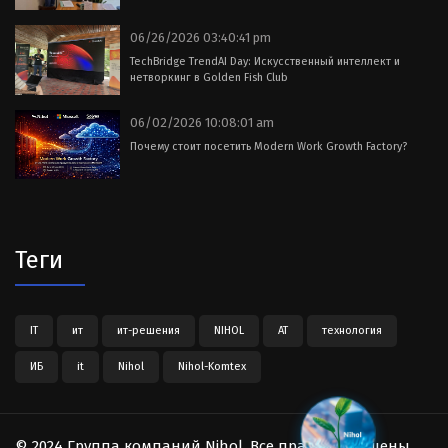
06/26/2026 03:40:41 pm
TechBridge TrendAI Day: Искусственный интеллект и
нетворкинг в Golden Fish Club
06/02/2026 10:08:01 am
Почему стоит посетить Modern Work Growth Factory?
Теги
IT
ит
ит-решения
NIHOL
АТ
технология
ИБ
it
Nihol
Nihol-Komtex
© 2024 Группа компаний Nihol. Все права защищены.