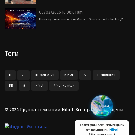
06/02/2026 10:08:01 am
Почему стоит посетить Modern Work Growth Factory?
Теги
IT
ит
ит-решения
NIHOL
АТ
технология
ИБ
it
Nihol
Nihol-Komtex
© 2024 Группа компаний Nihol. Все права защищены.
Телеграм бот-помощник
от компании
Nihol
(Бета-версия)