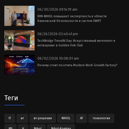
06/30/2026 09:14:19 am
RIM-NIHOL повышает экспертность в области
банковской безопасности и систем SWIFT
06/26/2026 03:40:41 pm
TechBridge TrendAI Day: Искусственный интеллект и
нетворкинг в Golden Fish Club
06/02/2026 10:08:01 am
Почему стоит посетить Modern Work Growth Factory?
Теги
IT
ит
ит-решения
NIHOL
АТ
технология
ИБ
it
Nihol
Nihol-Komtex