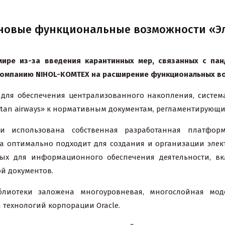
s: новые функциональные возможности «
мире из-за введения карантинных мер, связанных с па
 компанию
NIHOL
-
KOMTEX
на расширение функциональных в
 для обеспечения централизованного накопления, систем
istan airways» к нормативным документам, регламентирующ
и использована собственная разработанная платфор
 оптимально подходит для создания и организации элек
ых для информационного обеспечения деятельности, вк
й документов.
блиотеки заложена многоуровневая, многослойная мо
и технологий корпорации
Oracle
.