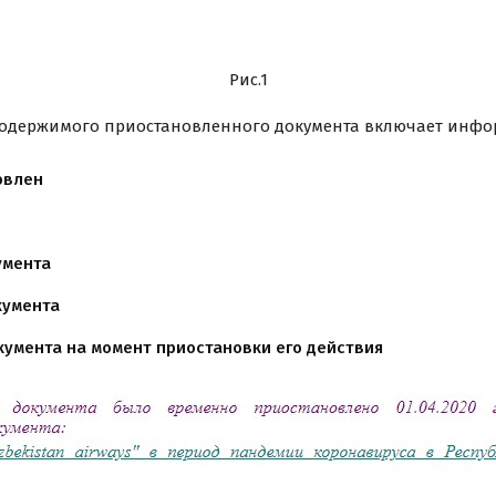
Рис.1
одержимого приостановленного документа включает инфор
овлен
умента
кумента
кумента на момент приостановки его действия