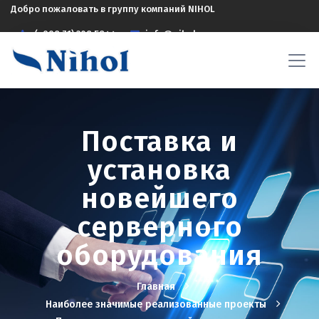
Добро пожаловать в группу компаний NIHOL
(+998 71) 208 5844
info@nihol.uz
Поставка и
установка
новейшего
серверного
оборудования
Главная
Наиболее значимые реализованные проекты