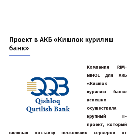
Проект в АКБ «Кишлок курилиш
банк»
Компания
RIM
-
NIHOL
для
АКБ
«Кишлок
курилиш банк»
успешно
осуществила
крупный IT
-
проект, который
включал
поставку нескольких серверов от