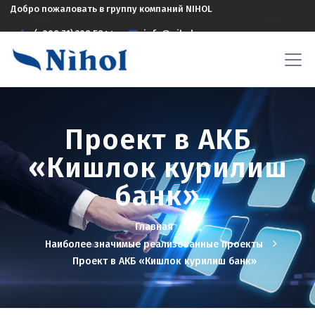
Добро пожаловать в группу компаний NIHOL
(+998 71) 208 5844
info@nihol.uz
Проект в АКБ
«Кишлок курилиш
банк»
Главная
Наиболее значимые реализованные проекты
Проект в АКБ «Кишлок курилиш банк»