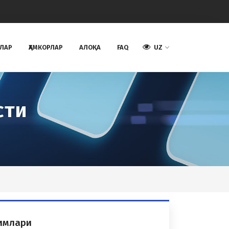
АЛАР
ҲАМКОРЛАР
AЛОҚА
FAQ
UZ
сти
чимлари