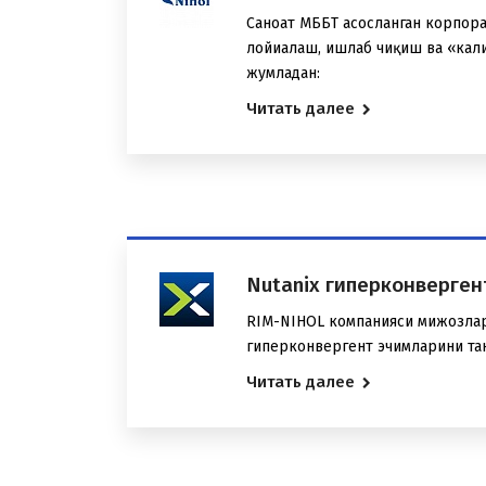
Саноат МББТ асосланган корпор
лойиҳалаш, ишлаб чиқиш ва «кал
жумладан:
Читать далее
Nutanix гиперконверге
RIM-NIHOL компанияси мижозлар
гиперконвергент эчимларини та
Читать далее