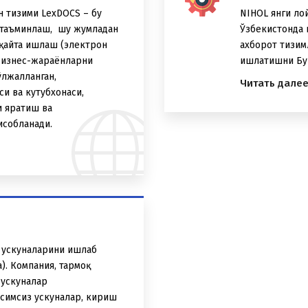
 тизими LexDOCS – бу
NIHOL янги ло
 таъминлаш, шу жумладан
Ўзбекистонда 
 қайта ишлаш (электрон
ахборот тизим
 бизнес-жараёнларни
ишлатишни Бую
лжалланган,
Читать дале
си ва кутубхонаси,
и яратиш ва
исобланади.
оқ ускуналарини ишлаб
a). Компания, тармоқ
 ускуналар
 симсиз ускуналар, кириш