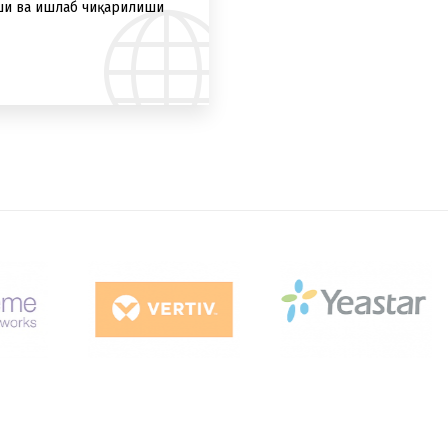
иши ва ишлаб чиқарилиши