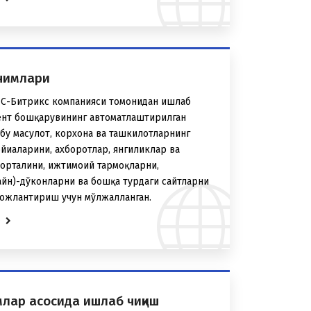
чимлари
1С-Битрикс компанияси томонидан ишлаб
ент бошқарувининг автоматлаштирилган
бу маҳсулот, корхона ва ташкилотларнинг
йиҳаларини, ахборотлар, янгиликлар ва
орталини, ижтимоий тармоқларни,
йн)-дўконларни ва бошқа турдаги сайтларни
ожлантириш учун мўлжалланган.
е
млар асосида ишлаб чиқиш