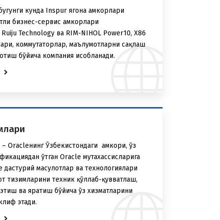
угунги кунда Inspur ягона ҳамкорлари
тли бизнес-сервис ҳамкорлари
Ruiju Technology ва RIM-NIHOL Power10, X86
ари, коммутаторлар, маълумотларни сақлаш
отиш бўйича компания ҳисобланади.
е
имлари
– Oracleнинг Ўзбекистондаги ҳамкори, ўз
фикациядан ўтган Oracle мутахассисларига
cle дастурий маҳсулотлар ва технологиялари
от тизимларини техник қўллаб-қувватлаш,
этиш ва яратиш бўйича ўз хизматларини
клиф этади.
е