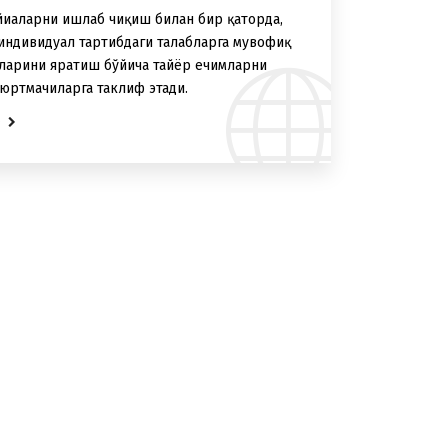
йиҳаларни ишлаб чиқиш билан бир қаторда,
индивидуал тартибдаги талабларга мувофиқ
ларини яратиш бўйича тайёр ечимларни
ртмачиларга таклиф этади.
е