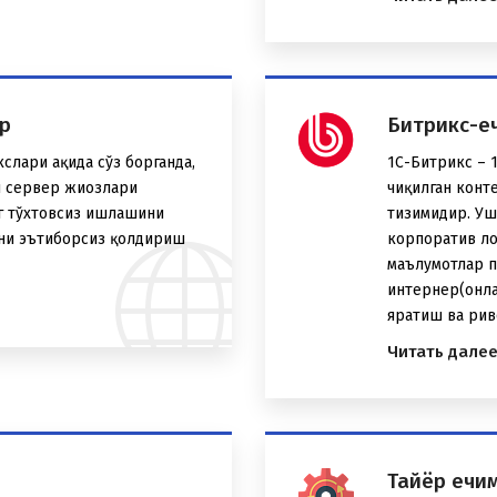
р
Битрикс-е
лари ҳақида сўз борганда,
1С-Битрикс – 
и сервер жиҳозлари
чиқилган конт
г тўхтовсиз ишлашини
тизимидир. Уш
ани эътиборсиз қолдириш
корпоратив ло
маълумотлар п
интернер(онла
яратиш ва рив
Читать дале
Тайёр ечи