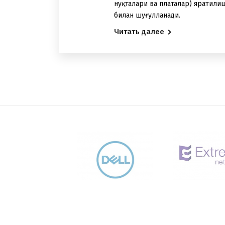
нуқталари ва платалар) яратил
билан шуғулланади.
Читать далее