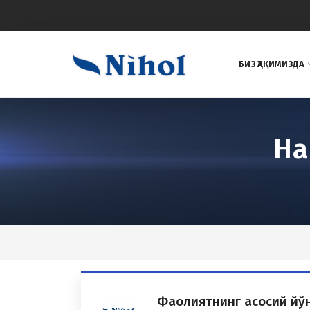
БИЗ ҲАҚИМИЗДА
На
Фаолиятнинг асосий й