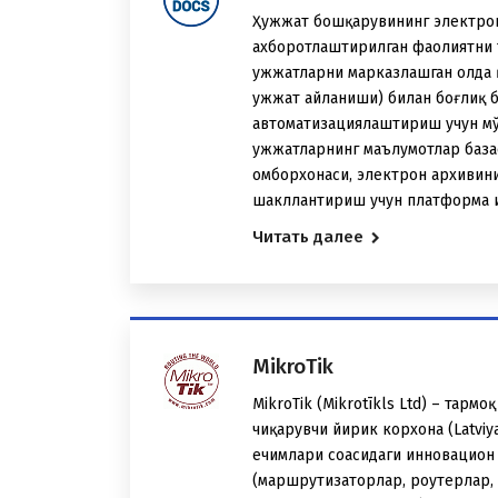
Ҳужжат бошқарувининг электрон
ахборотлаштирилган фаолиятни
ҳужжатларни марказлашган ҳолда
ҳужжат айланиши) билан боғлиқ
автоматизациялаштириш учун мў
ҳужжатларнинг маълумотлар база
омборхонаси, электрон архивин
шакллантириш учун платформа ҳ
Читать далее
MikroTik
MikroTik (Mikrotīkls Ltd) – тарм
чиқарувчи йирик корхона (Latviy
ечимлари соҳасидаги инновацион
(маршрутизаторлар, роутерлар,