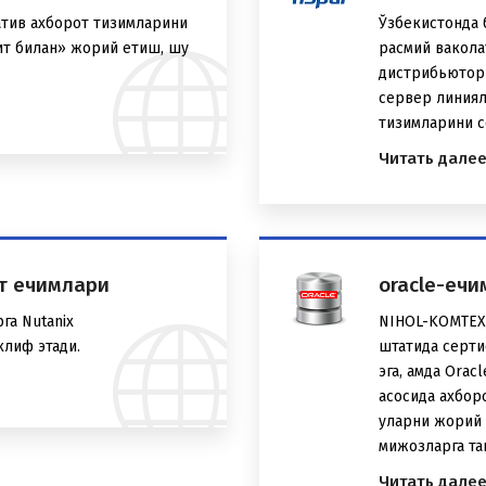
атив ахборот тизимларини
Ўзбекистонда б
ит билан» жорий етиш, шу
расмий вакола
дистрибьютор 
сервер линиял
тизимларини с
Читать дале
нт ечимлари
oracle-еч
га Nutanix
NIHOL-KOMTEX 
клиф этади.
штатида серти
эга, ҳамда Ora
асосида ахбор
уларни жорий 
мижозларга та
Читать дале