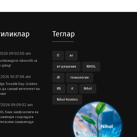
гиликлар
Теглар
2026 09:02:50 am
IT
ит
tuzilmangizni ishonchli va
 qiling!
ит-решения
NIHOL
2026 10:37:06 am
АТ
технология
dge TrendAI Day: Golden
ИБ
it
Nihol
ub да сунъий интеллект ва
кинг
Nihol-Komtex
2026 09:09:02 am
OL банк хавфсизлиги ва
изимлари соҳасидаги
тизасини оширмоқда