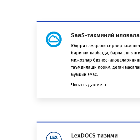
SaaS-тахминий иловала
Юқори самарали сервер комплекс
биринчи навбатда, барча энг янг
мижозлар бизнес-иловаларинин
таъминлаши лозим, деган масал
мумкин эмас.
Читать далее
LexDOCS тизими