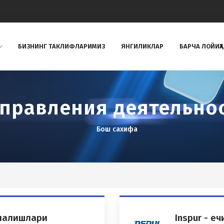
БИЗНИНГ ТAКЛИФЛAРИМИЗ
ЯНГИЛИКЛАР
БАРЧА ЛОЙИҲ
правления деятельно
Бош сахифа
ўналишлари
Inspur - е