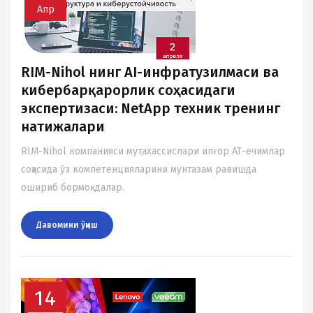
Апр
RIM-Nihol нинг AI-инфратузилмаси ва
кибербарқарорлик соҳасидаги
экспертизаси: NetApp техник тренинг
натижалари
RIM-Nihol компанияси мутахассислари илғор АТ-ечимлар
соҳасида ўз компетенцияларини мунтазам равишда
ошириб бормоқдалар.
Давомини ўқиш
14