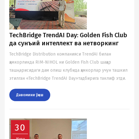
TechBridge TrendAI Day: Golden Fish Club
да сунъий интеллект ва нетворкинг
TechBridge Distribution компанияси TrendAI билан
ҳамкорликда RIM-NIHOL ни Golden Fish Club шаҳар
ташқарисидаги дам олиш клубида ҳамкорлар учун ташкил
этилган «TechBridge TrendAI Day»тадбирига таклиф этди.
Давомини ўқиш
30