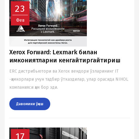
23
Фев
Xerox Forward: Lexmark билан
имкониятларни кенгайтиргайтириш
ERC дистрибьютори ва Xerox вендори ўзларининг IT
-ҳамкорлари учун тадбир ўтказдилар, улар орасида NIHOL
компанияси ҳам бор эди.
Давомини ўқиш
17