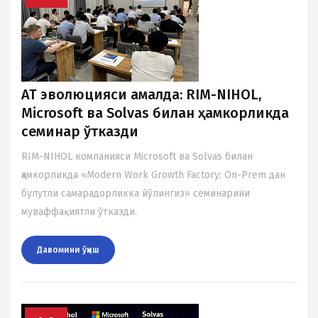
АТ эволюцияси амалда: RIM-NIHOL,
Microsoft ва Solvas билан ҳамкорликда
семинар ўтказди
RIM-NIHOL компанияси Microsoft ва Solvas билан
ҳамкорликда «Modern Work Growth Factory: On-Prem дан
булутли самарадорликка йўлингиз» семинарини
муваффақиятли ўтказди.
Давомини ўқиш