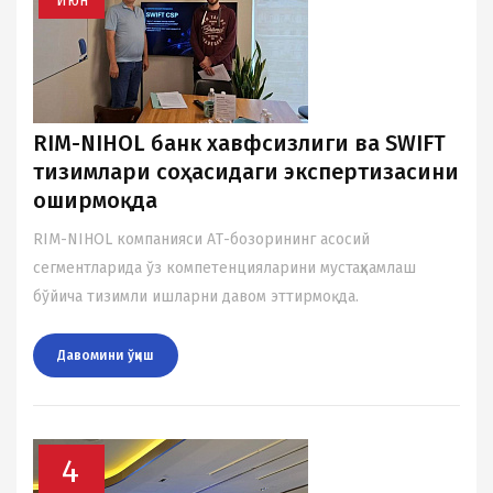
Июн
RIM-NIHOL банк хавфсизлиги ва SWIFT
тизимлари соҳасидаги экспертизасини
оширмоқда
RIM-NIHOL компанияси AТ-бозорининг асосий
сегментларида ўз компетенцияларини мустаҳкамлаш
бўйича тизимли ишларни давом эттирмоқда.
Давомини ўқиш
4