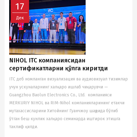
17
Дек
NIHOL ITC компаниясидан
сертификатларни қўлга киритди
ITC деб номланган визуализация ва аудиовизуал тизимлар
учун ускуналарнинг халқаро ишлаб чиқарувчи —
Guangzhou Baolun Electronics Co., Ltd. компанияси
MERKURIY NIHOL ва RIM-Nihol компанияларининг етакчи
мутахассисларини Хитойнинг Гуанчжоу шаҳрида бўлиб
ўтган беш кунлик халқаро семинарда иштирок этишга
таклиф қилди.