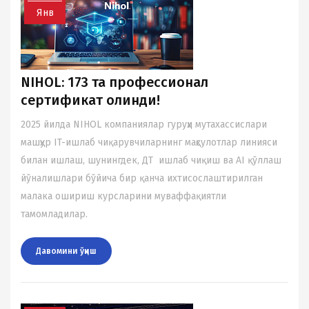
Янв
NIHOL: 173 та профессионал
сертификат олинди!
2025 йилда NIHOL компаниялар гуруҳи мутахассислари
машҳур IT-ишлаб чиқарувчиларнинг маҳсулотлар линияси
билан ишлаш, шунингдек, ДТ ишлаб чиқиш ва AI қўллаш
йўналишлари бўйича бир қанча ихтисослаштирилган
малака ошириш курсларини муваффақиятли
тамомладилар.
Давомини ўқиш