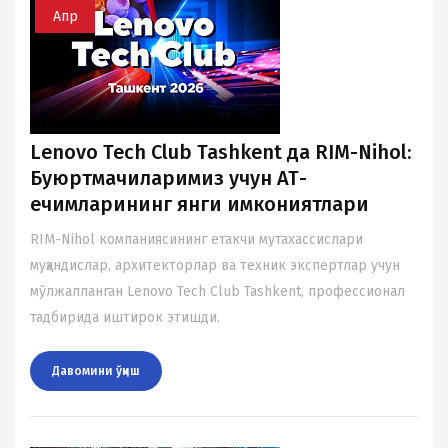
Апр
Lenovo Tech Club Tashkent да RIM-Nihol:
Буюртмачиларимиз учун АТ-
ечимларининг янги имкониятлари
RIM-Nihol компаниясининг етакчи мутахассислари
муҳандислар, архитекторлар ва техник экспертлар учун
мўлжалланган Lenovo Tech Club Tashkent, профессионал
тадбирида иштирок этишди.
Давомини ўқиш