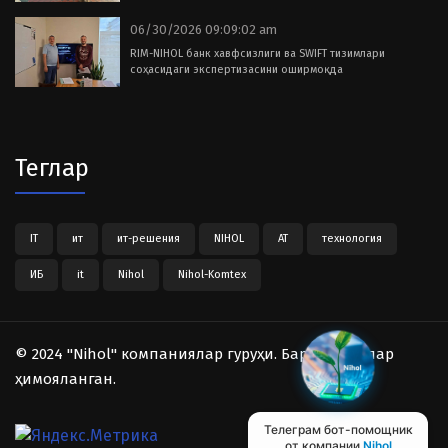
06/30/2026 09:09:02 am
RIM-NIHOL банк хавфсизлиги ва SWIFT тизимлари
соҳасидаги экспертизасини оширмоқда
Теглар
IT
ит
ит-решения
NIHOL
АТ
технология
ИБ
it
Nihol
Nihol-Komtex
© 2024 "Nihol" компаниялар гуруҳи. Барча ҳуқуқлар
ҳимояланган.
Телеграм бот-помощник
от компании
Nihol