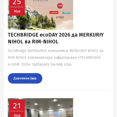
25
Мая
TECHBRIDGE ecoDAY 2026 да MERKURIY
NIHOL ва RIM-NIHOL
TechBridge Distribution компанияси MERKURIY NIHOL ва
RIM-NIHOL компаниялари раҳбарларини «TECHBRIDGE
ecoDAY 2026» тадбирига таклиф этди.
Давомини ўқиш
21
Мая