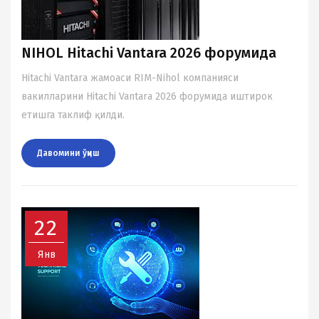
NIHOL Hitachi Vantara 2026 форумида
Hitachi Vantara жамоаси RIM-Nihol компанияси
вакилларини Hitachi Vantara 2026 форумида иштирок
етишга таклиф қилди.
Давомини ўқиш
22
Янв