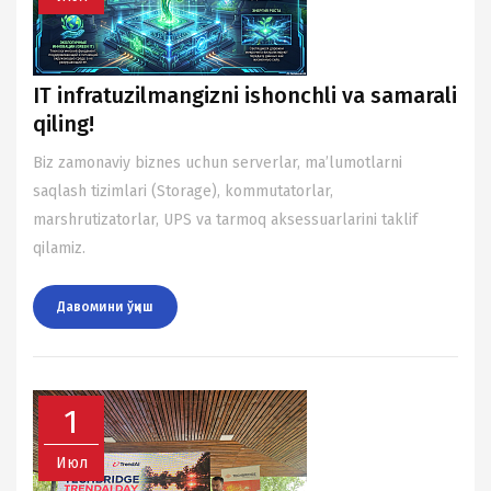
IT infratuzilmangizni ishonchli va samarali
qiling!
Biz zamonaviy biznes uchun serverlar, ma’lumotlarni
saqlash tizimlari (Storage), kommutatorlar,
marshrutizatorlar, UPS va tarmoq aksessuarlarini taklif
qilamiz.
Давомини ўқиш
1
Июл