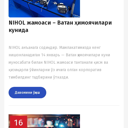
NIHOL жамоаси – Ватан ҳимоячилари
кунида
NIHOL анъанага содиқдир. Мамлакатимизда кенг
нишонланадиган 14 январь — Ватан ҳимоячилари куни
муносабати билан NIHOL жамоаси тантанали қисм ва
қизиқарли ўйинларни ўз ичига олган корпоратив
тимбилдинг тадбирини ўтказди.
Давомини ўқиш
16