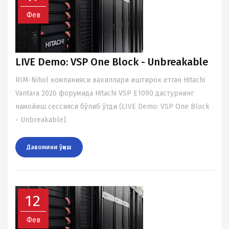
Фев
LIVE Demo: VSP One Block - Unbreakable
RIM-Nihol компанияси вакиллари иштирок етган Hitachi
Vantara 2026 форумида Hitachi VSP E1090 дастурнинг
намойиш сессияси бўлиб ўтди (LIVE Demo: VSP One Block
- Unbreakable).
Давомини ўқиш
12
Фев