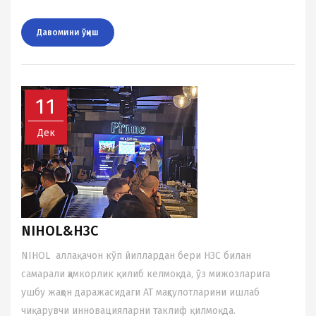
Давомини ўқиш
11
Дек
NIHOL&H3C
NIHOL аллақачон кўп йиллардан бери H3C билан
самарали ҳамкорлик қилиб келмоқда, ўз мижозларига
ушбу жаҳон даражасидаги АТ маҳсулотларини ишлаб
чиқарувчи инновацияларни таклиф қилмоқда.