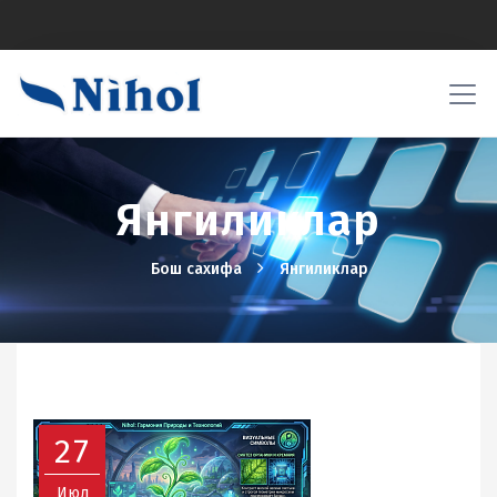
Янгиликлар
Бош сахифа
Янгиликлар
27
Июл