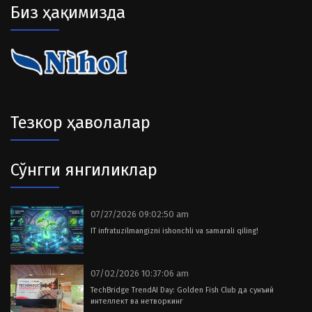
Биз ҳақимизда
Тезкор ҳаволалар
Сўнгги янгиликлар
07/27/2026 09:02:50 am
IT infratuzilmangizni ishonchli va samarali qiling!
07/02/2026 10:37:06 am
TechBridge TrendAI Day: Golden Fish Club да сунъий
интеллект ва нетворкинг