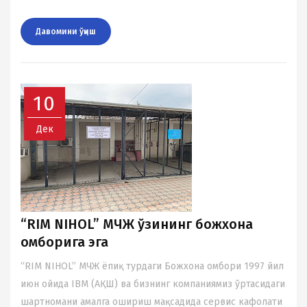
Давомини ўқиш
10
Дек
“RIM NIHOL” МЧЖ ўзининг божхона
омборига эга
“RIM NIHOL” МЧЖ ёпиқ турдаги Божхона омбори 1997 йил
июн ойида IBM (AҚШ) ва бизнинг компаниямиз ўртасидаги
шартномани амалга ошириш мақсадида сервис кафолати