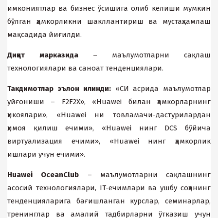
имкониятлар ва бизнес ўсишига олиб келиши мумкин
бўлган ҳамкорликни шакллантириш ва мустаҳкамлаш
мақсадида йиғилди.
Диққат марказида
– маълумотларни сақлаш
теxнологиялари ва саноат тенденциялари.
Такдимотлар эълон
илинди:
«СИ асрида маълумотлар
уйғониши – F2F2X», «Huawei билан ҳамкорларнинг
ҳикоялари», «Huawei ни товламачи-дастурилардан
ҳимоя қилиш ечими», «Huawei нинг DCS бўйича
виртуализация ечими», «Huawei нинг ҳамкорлик
ишлари учун ечими».
Huawei
OceanClub
– маълумотларни сақлашнинг
асосий теxнологиялари, IT-ечимлари ва ушбу соҳанинг
тенденцияларига бағишланган курслар, семинарлар,
тренинглар ва амалий тадбирларни ўтказиш учун