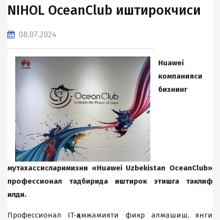
NIHOL OceanClub иштирокчиси
08.07.2024
Huawei
компанияси
бизнинг
мутаxассисларимизни «
Huawei
Uzbekistan
OceanClub
»
профессионал тадбирида иштирок этишга таклиф
илди.
Профессионал IT-ҳамжамияти фикр алмашиш, янги