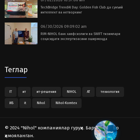
TechBridge TrendAI Day: Golden Fish Club да сунъий
интеллект ва нетворкинг
06/30/2026 09:09:02 am
RIM-NIHOL банк хавфсизлиги ва SWIFT тизимлари
соҳасидаги экспертизасини оширмоқда
Теглар
IT
ит
ит-решения
NIHOL
АТ
технология
ИБ
it
Nihol
Nihol-Komtex
© 2024 "Nihol" компаниялар гуруҳи. Барча ҳуқуқлар
ҳимояланган.