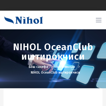
NIHOL OceanClub
иштирокчиси
Бош сахифа
Янгиликлар
NIHOL OceanClub иштирокчиси