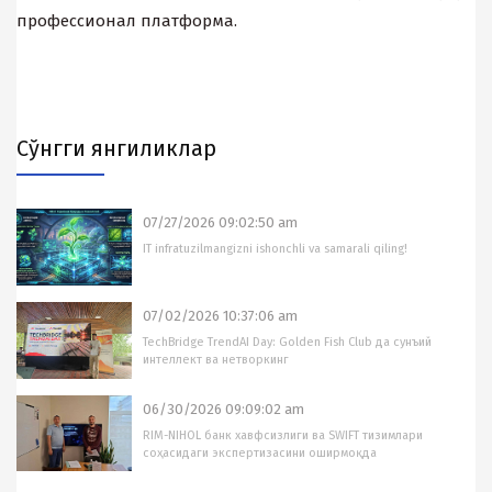
профессионал платформа.
Cўнгги янгиликлар
07/27/2026 09:02:50 am
IT infratuzilmangizni ishonchli va samarali qiling!
07/02/2026 10:37:06 am
TechBridge TrendAI Day: Golden Fish Club да сунъий
интеллект ва нетворкинг
06/30/2026 09:09:02 am
RIM-NIHOL банк хавфсизлиги ва SWIFT тизимлари
соҳасидаги экспертизасини оширмоқда