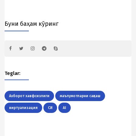
Буни баҳам кўринг
Teglar:
Ахборот хавфсизлиги
маълумотларни сақлаш
виртуализация
СИ
AI