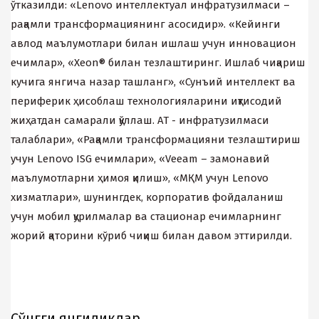
ўтказилди: «Lenovo интеллектуал инфратузилмаси –
рақамли трансформациянинг асосидир». «Кейинги
авлод маълумотлари билан ишлаш учун инновацион
ечимлар», «Xeon® билан тезлаштиринг. Ишлаб чиқариш
кучига янгича назар ташланг», «Сунъий интеллект ва
периферик ҳисоблаш теxнологияларини иқтисодий
жиҳатдан самарали қўллаш. АТ - инфратузилмаси
талаблари», «Рақамли трансформацияни тезлаштириш
учун Lenovo ISG ечимлари», «Veeam – замонавий
маълумотларни ҳимоя қилиш», «МҚМ учун Lenovo
хизматлари», шунингдек, корпоратив фойдаланиш
учун мобил қурилмалар ва стационар ечимларнинг
жорий қаторини кўриб чиқиш билан давом эттирилди.
Cўнгги янгиликлар