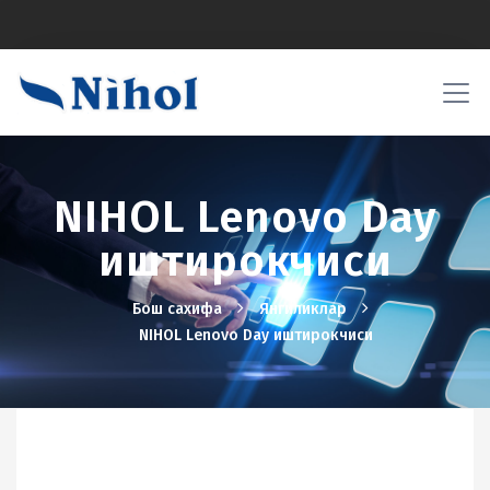
NIHOL Lenovo Day
иштирокчиси
Бош сахифа
Янгиликлар
NIHOL Lenovo Day иштирокчиси