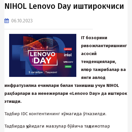
NIHOL Lenovo Day иштирокчиси
06.10.2023
IT бозорини
ривожлантиришнинг
асосий
тенденциялари,
илғор тажрибалар ва
янги авлод
инфратузилма ечимлари билан танишиш учун NIHOL
раҳбарлари ва менежерлари «Lenovo Day» да иштирок
этишди.
Тадбир IDC контентининг кўмагида ўтказилди.
Тадбирда қуйидаги мавзулар бўйича тақдимотлар