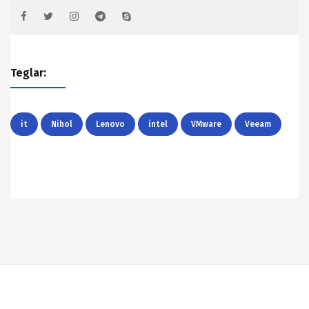
Teglar:
it
Nihol
Lenovo
intel
VMware
Veeam