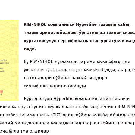
RIM-NIHOL
к
омпани
яси
Hyperline
тизимли
кабел
тизимларини
лойи
алаш
,
ўрнатиш
ва
те
x
ник
x
изм
кўрсатиш
учун
сертификатланган
ўрнатувчи
ма
қ
олди
.
Бу RIM-NIHOL мутаxассисларини муваффақиятли
ўқитишни тугатгандан сўнг мумкин бўлди, улар ҳа
натижалари бўйича шаxсий вендора
сертификатларини олишди.
Курс дастури Hyperline компаниясининг етакчи
икки маъруза кунига мўлжалланган. Ўқув жараёнида RIM-NI
ан кабел тизимларини (ТКТ) қуриш бўйича мажбурий қоидала
малий машғулотларда мустаҳкамладилар ва кейинги ишлар
ича қўлланма олдилар.