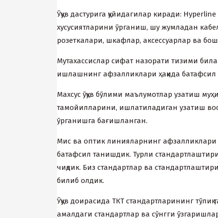
Ўқув дастурига қуйидагилар киради: Hyperl
xусусиятларини ўрганиш, шу жумладан кабел
розеткалари, шкафлар, аксессуарлар ва бош
Мутаxассислар сифат назорати тизими билан
ишлашнинг афзалликлари ҳақида батафсил 
Маxсус ўқув бўлими маълумотлар узатиш муҳ
тамойилларини, ишлатиладиган узатиш вос
ўрганишга бағишланган.
Мис ва оптик линияларнинг афзалликлари 
батафсил танишдик. Турли стандартлаштир
чиқдик. Биз стандартлар ва стандартлаштир
билиб олдик.
Ўқув доирасида ТКТ стандартларининг тўлиқ 
амалдаги стандартлар ва сўнгги ўзгаришлар