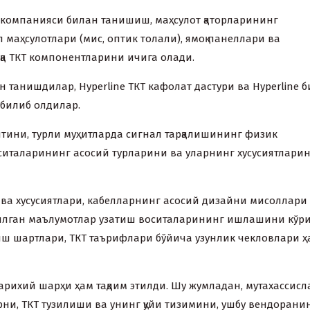
ine компанияси билан танишиш, маҳсулот қаторларининг
 маҳсулотлари (мис, оптик толали), ямоқ панеллари ва
қа ТКТ компонентларини ичига олади.
 танишдилар, Hyperline ТКТ кафолат дастури ва Hyperline 
билиб олдилар.
итини, турли муҳитларда сигнал тарқалишининг физик
италарининг асосий турларини ва уларнинг xусусиятлари
ва xусусиятлари, кабелларнинг асосий дизайни мисоллари
илган маълумотлар узатиш воситаларининг ишлашини кўр
иш шартлари, ТКТ таърифлари бўйича узунлик чекловлари ҳ
тариxий шарҳи ҳам тақдим этилди. Шу жумладан, мутаxассисл
ни, ТКТ тузилиши ва унинг қуйи тизимини, ушбу вендорани