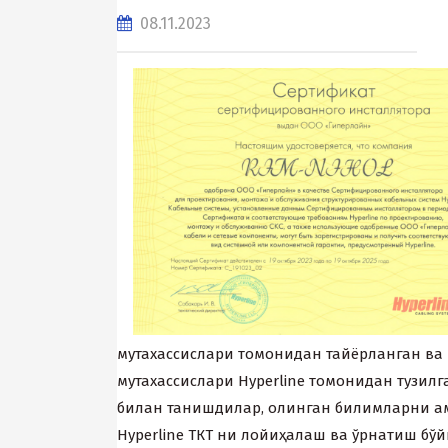
08.11.2023
мутаxассислари томонидан тайёрланган ва 
мутаxассислари Hyperline томонидан тузилг
билан танишдилар, олинган билимларни а
Hyperline ТКТ ни лойиҳалаш ва ўрнатиш бўй