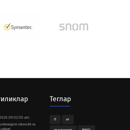
гиликлар
Теглар
2026 09:02:50 am
IT
ит
tuzilmangizni ishonchli va
 qiling!
ит-решения
NIHOL