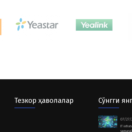
Тезкор ҳаволалар
Сўнгги ян
07/27/
IT infra
samarali