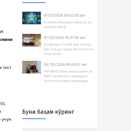
07/27/2026 09:02:50 am
IT infratuzilmangizni ishonchli va
samarali qiling!
ат
07/02/2026 10:37:06 am
омини
TechBridge TrendAI Day: Golden
Fish Club да сунъий интеллект ва
нетворкинг
06/30/2026 09:09:02 am
м тест
RIM-NIHOL банк хавфсизлиги ва
SWIFT тизимлари соҳасидаги
экспертизасини оширмоқда
HOL
Буни баҳам кўринг
р
 учун