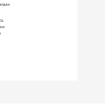
ҳатдан
OL
ine
н