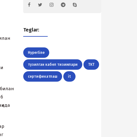
Teglar:
билан
Hyperline
тузилган кабел тизимлари
ТКТ
ни
сертификатлаш
it
 билан
иб
ақида
ар
нг