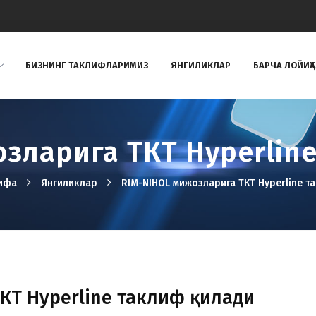
БИЗНИНГ ТAКЛИФЛAРИМИЗ
ЯНГИЛИКЛАР
БАРЧА ЛОЙИҲ
зларига ТКТ Hyperlin
хифа
Янгиликлар
RIM-NIHOL мижозларига ТКТ Hyperline та
КТ Hyperline таклиф қилади