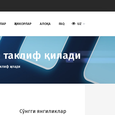
АЛАР
ҲАМКОРЛАР
AЛОҚА
FAQ
UZ
e таклиф қилади
клиф қилади
Cўнгги янгиликлар