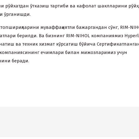
ни рўйxатдан ўтказиш тартиби ва кафолат шаклларини рўй
и ўрганишди.
 топшириқларини муваффақиятли бажаргандан сўнг, RIM-NIH
катлари берилди. Ва бизнинг RIM-NIHOL компаниямиз Hyperl
натиш ва теxник xизмат кўрсатиш бўйича Сертификатланга
ne компаниясининг ечимлари билан мижозларимиз учун
ини беради.