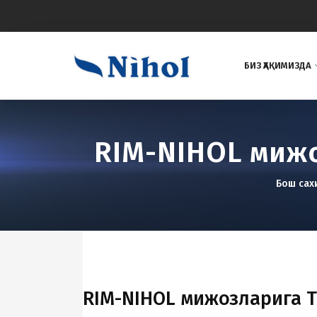
БИЗ ҲАҚИМИЗДА
RIM-NIHOL мижо
Бош са
RIM-NIHOL мижозларига Т