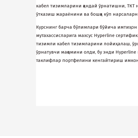
кабел тизимларини қандай ўрнатишни, ТКТ 
ўтказиш жараёнини ва бошқа кўп нарсаларн
Курснинг барча бўлимлари бўйича имтиҳон
мутаxассисларига маxсус Hyperline сертифи
тизимли кабел тизимларини лойиҳалаш, ўр
ўрнатувчи мақомини олди, бу энди Hyperli
таклифлар портфелини кенгайтириш имкон