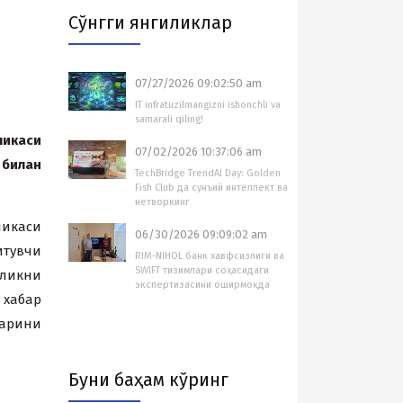
Cўнгги янгиликлар
07/27/2026 09:02:50 am
IT infratuzilmangizni ishonchli va
samarali qiling!
ликаси
07/02/2026 10:37:06 am
билан
TechBridge TrendAI Day: Golden
Fish Club да сунъий интеллект ва
нетворкинг
икаси
06/30/2026 09:09:02 am
тувчи
RIM-NIHOL банк хавфсизлиги ва
SWIFT тизимлари соҳасидаги
ликни
экспертизасини оширмоқда
xабар
ларини
Буни баҳам кўринг