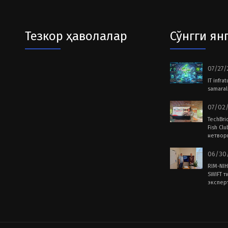
Тезкор ҳаволалар
Сўнгги ян
07/27/
IT infra
samarali
07/02/
TechBri
Fish Cl
нетвор
06/30/
RIM-NIH
SWIFT т
экспер