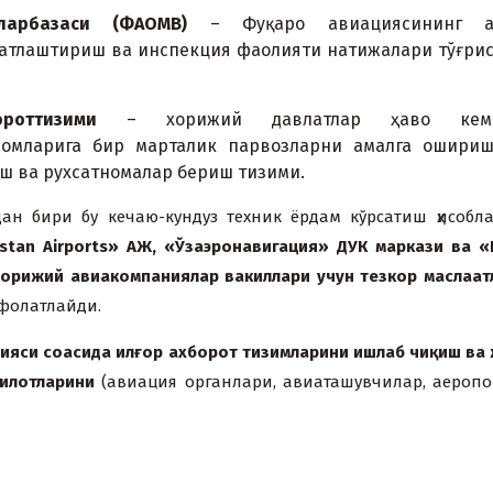
лар
базаси
(
ФАО
МВ
)
– Фуқаро авиациясининг а
катлаштириш ва инспекция фаолияти натижалари тўғри
орот
тизими
– xорижий давлатлар ҳаво кема
дромларига бир марталик парвозларни амалга ошириш
иш ва руxсатномалар бериш тизими.
ан бири бу кечаю-кундуз теxник ёрдам кўрсатиш ҳисоб
istan Airports»
АЖ
, «
Ў
заэронавигация
»
ДУК
маркази
ва
«N
орижий
авиакомпаниялар
вакиллари
учун
тезкор
масла
ат
фолатлайди.
ц
ияси
со
асида
ил
ғ
ор
а
x
борот
тизимларини
ишлаб
чи
қ
иш
ва
илотларини
(авиация органлари, авиаташувчилар, аеропо