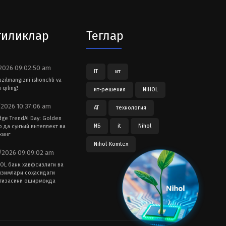
гиликлар
Теглар
2026 09:02:50 am
IT
ит
tuzilmangizni ishonchli va
 qiling!
ит-решения
NIHOL
2026 10:37:06 am
АТ
технология
dge TrendAI Day: Golden
ИБ
it
Nihol
ub да сунъий интеллект ва
кинг
Nihol-Komtex
2026 09:09:02 am
OL банк хавфсизлиги ва
изимлари соҳасидаги
тизасини оширмоқда