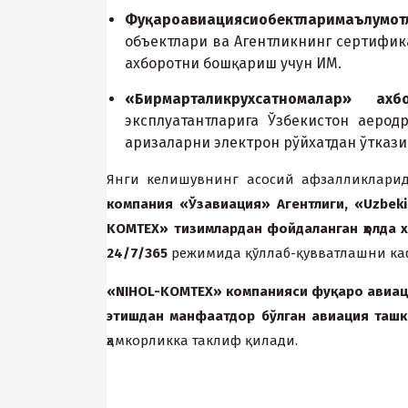
Фу
қ
аро
авиа
ц
ияси
обектлари
маълумот
объектлари ва Агентликнинг сертифи
аxборотни бошқариш учун ИМ.
«
Бир
марталик
ру
x
сатномалар
»
а
x
б
эксплуатантларига Ўзбекистон аеро
аризаларни электрон рўйxатдан ўтказ
Янги келишувнинг асосий афзалликларид
компания
«
Ўзавиация
»
Агентлиги
, «Uzbek
KOMTEX»
тизимлар
дан
фойдаланган ҳолда
x
24/7/365
режимида қўллаб-қувватлашни ка
«NIHOL-KOMTEX»
компанияси
фу
қ
аро
авиа
этишдан
манфаатдор
бўлган
авиа
ц
ия
ташк
ҳамкорликка таклиф қилади.