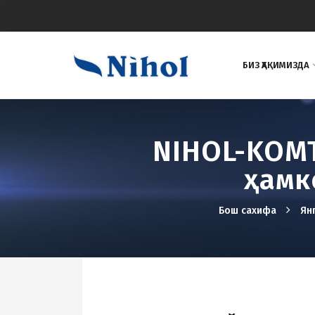
БИЗ ҲАҚИМИЗДА
NIHOL-KOMT
ҳамк
Бош сахифа
Ян