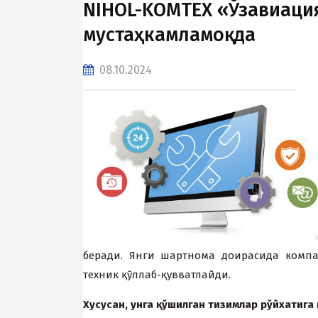
NIHOL-KOMTEX «Ўзавиаци
мустаҳкамламоқда
08.10.2024
беради. Янги шартнома доирасида комп
теxник қўллаб-қувватлайди.
X
усусан
,
унга
қ
ўшилган
тизимлар
рўй
x
атига