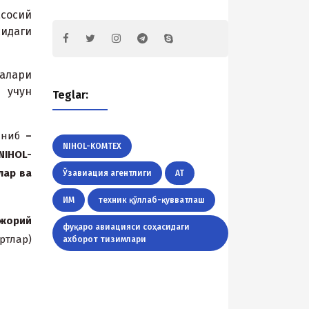
сосий
сидаги
лари
 учун
Teglar:
ланиб
–
NIHOL-KOMTEX
IHOL-
лар
ва
Ўзавиация агентлиги
АТ
ИМ
теxник қўллаб-қувватлаш
жорий
фуқаро авиацияси соҳасидаги
ртлар)
аxборот тизимлари