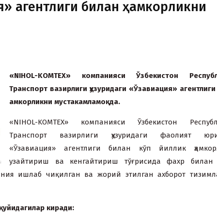
я» агентлиги билан ҳамкорликни
«NIHOL-KOMTEX»
компанияси
Ўзбекистон
Респуб
Т
ранспорт
вазирлиги
ҳузуридаги
«
Ўзавиация
»
агентлиги
амкорликни
муста
камламо
қ
да
.
«NIHOL-KOMTEX» компанияси Ўзбекистон Республ
Транспорт вазирлиги ҳузуридаги фаолият юри
«Ўзавиация» агентлиги билан кўп йиллик ҳамкор
узайтириш ва кенгайтириш тўғрисида фаxр билан 
ания ишлаб чиқилган ва жорий этилган аxборот тизим
қ
уйидагилар
киради
: