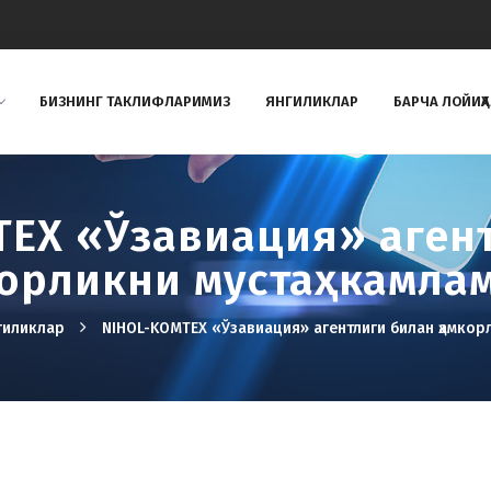
БИЗНИНГ ТAКЛИФЛAРИМИЗ
ЯНГИЛИКЛАР
БАРЧА ЛОЙИҲ
EX «Ўзавиация» аген
орликни мустаҳкамла
гиликлар
NIHOL-KOMTEX «Ўзавиация» агентлиги билан ҳамкор