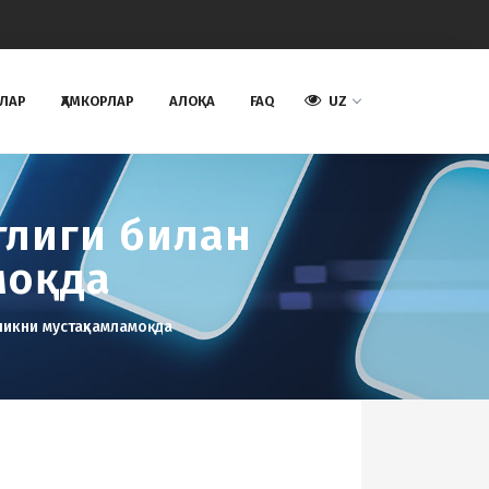
АЛАР
ҲАМКОРЛАР
AЛОҚА
FAQ
UZ
тлиги билан
моқда
ликни мустаҳкамламоқда