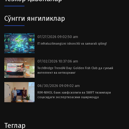
Сўнгги янгиликлар
07/27/2026 09:02:50 am
IT infratuzilmangizni ishonchli va samarali qiling!
07/02/2026 10:37:06 am
TechBridge TrendAI Day: Golden Fish Club да сунъий
интеллект ва нетворкинг
06/30/2026 09:09:02 am
RIM-NIHOL банк хавфсизлиги ва SWIFT тизимлари
соҳасидаги экспертизасини оширмоқда
Теглар