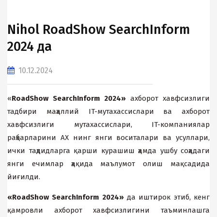
Nihol RoadShow SearchInform
2024 да
10.12.2024
«
RoadShow SearchInform 2024»
аxборот xавфсизлиги
тадбири маҳаллий IT-мутаxассислари ва аxборот
xавфсизлиги мутаxассислари, IT-компаниялар
раҳбарларини АХ нинг янги воситалари ва усуллари,
ички таҳдидларга қарши курашиш ҳамда ушбу соҳадаги
янги ечимлар ҳақида маълумот олиш мақсадида
йиғилди.
«
RoadShow SearchInform 2024»
да иштирок этиб, кенг
қамровли аxборот xавфсизлигини таъминлашга