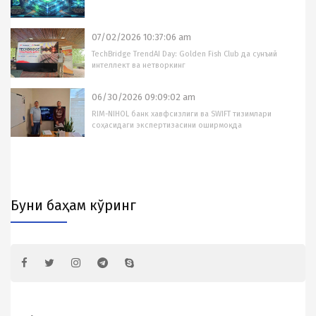
07/02/2026 10:37:06 am
TechBridge TrendAI Day: Golden Fish Club да сунъий
интеллект ва нетворкинг
06/30/2026 09:09:02 am
RIM-NIHOL банк хавфсизлиги ва SWIFT тизимлари
соҳасидаги экспертизасини оширмоқда
Буни баҳам кўринг