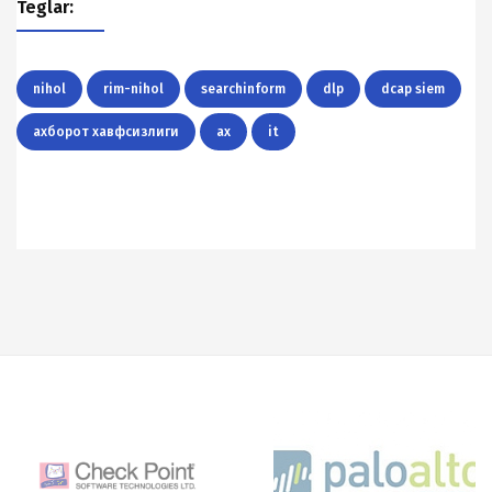
Teglar:
nihol
rim-nihol
searchinform
dlp
dcap siem
аxборот xавфсизлиги
ах
it