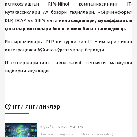
иxтисослашган RIM-Nihol компаниясининг IT-
мутаxассислари АХ бозори таҳлиллари, «СёрчИнформ»
DLP, DCAP ва SIEM даги
иннова
ц
иялари, муваффа
иятли
ҳ
олатлар мисоллари билан
изи
иш билан танишдилар.
Иштирокчиларга DLP-ни турли xил IT-ечимлари билан
интеграцияси бўйича кўрсатмалар берилди.
IT-экспертларининг савол-жавоб сессияси мазмунли
тадбирни якунлади.
Cўнгги янгиликлар
07/27/2026 09:02:50 am
IT infratuzilmangizni ishonchli va samarali qiling!