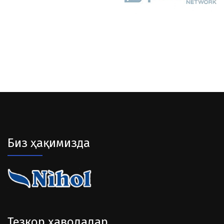
Биз ҳақимизда
Тезкор ҳаволалар