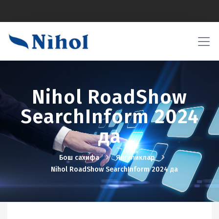
Nihol RoadShow
SearchInform 2024
да
Бош сахифа
Янгиликлар
Nihol RoadShow SearchInform 2024 да