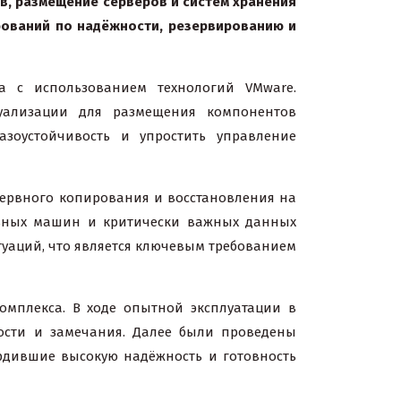
в, размещение серверов и систем хранения
ебований по надёжности, резервированию и
а с использованием технологий VMware.
уализации для размещения компонентов
азоустойчивость и упростить управление
зервного копирования и восстановления на
альных машин и критически важных данных
туаций, что является ключевым требованием
мплекса. В ходе опытной эксплуатации в
ности и замечания. Далее были проведены
ердившие высокую надёжность и готовность