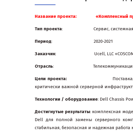
Название проекта: «Комплексный проек
Тип проекта
: Сервис, системная ин
Период
: 2020-2021
Заказчик
: Ucell, LLC «COSCOM
Отрасль
: Телекоммуникации
Цели проекта:
Поставка, монтаж, запу
критически важной серверной инфраструкт
Технологии
/
оборудование
: Dell Chassis Po
Достигнутые результаты
: комплексная мод
Dell для полной замены серверного комп
стабильная, безопасная и надежная работа