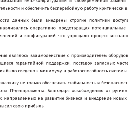
птимизации RAID-конфигураций и своевременной замены
ительности и обеспечить бесперебойную работу критически
ности данных были внедрены строгие политики доступ
танавливались оперативно, предотвращая потенциальны
изменений и конфигураций, что упрощало процесс восста
ия являлось взаимодействие с производителем оборудов
иеся гарантийной поддержки, поставок запасных часте
ния было сведено к минимуму, а работоспособность систем
казчику не только обеспечить стабильность и безопаснос
оты IT-департамента. Благодаря освобождению от рутинн
ах, направленных на развитие бизнеса и внедрение новых т
высил свою прибыль.