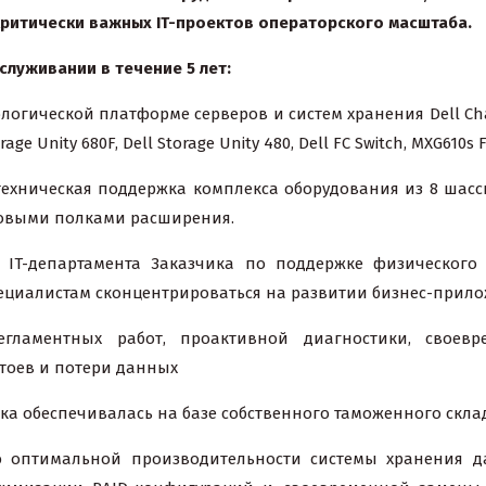
критически важных IT-проектов операторского масштаба.
бслуживании
в течение 5 лет:
гической платформе серверов и систем хранения Dell Chass
ge Unity 680F, Dell Storage Unity 480, Dell FC Switch, MXG610s FC
техническая поддержка комплекса оборудования из 8 шасси
сковыми полками расширения.
 IT-департамента Заказчика по поддержке физического
ециалистам сконцентрироваться на развитии бизнес-прило
гламентных работ, проактивной диагностики, своевр
оев и потери данных
ка обеспечивалась на базе собственного таможенного скла
 оптимальной производительности системы хранения дан