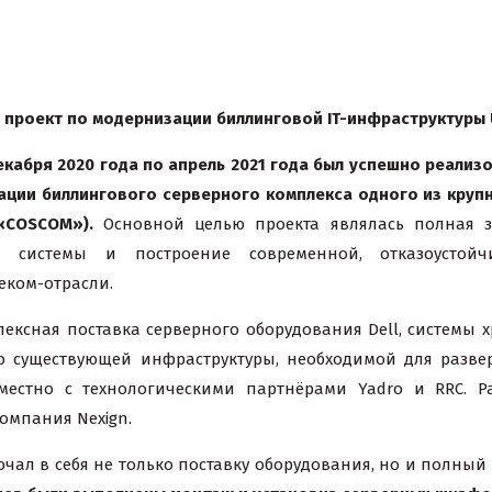
 проект по модернизации биллинговой IT-инфраструктуры 
екабря 2020 года по апрель 2021 года был успешно реали
ации биллингового серверного комплекса одного из круп
«COSCOM»).
Основной целью проекта являлась полная з
й системы и построение современной, отказоустой
еком-отрасли.
ексная поставка серверного оборудования Dell, системы 
 существующей инфраструктуры, необходимой для развер
местно с технологическими партнёрами Yadro и RRC. Р
омпания Nexign.
чал в себя не только поставку оборудования, но и полны