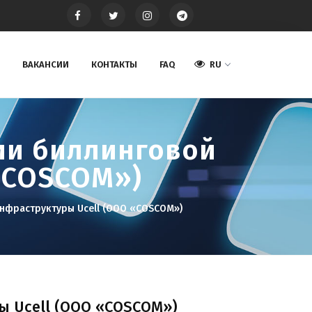
ВАКАНСИИ
КОНТАКТЫ
FAQ
RU
ии биллинговой
 «COSCOM»)
инфраструктуры Ucell (ООО «COSCOM»)
 Ucell (ООО «COSCOM»)