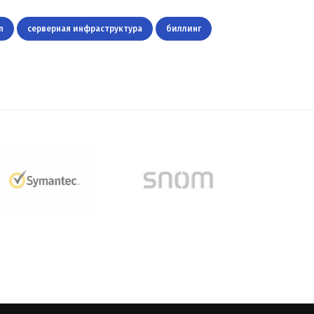
n
серверная инфраструктура
биллинг