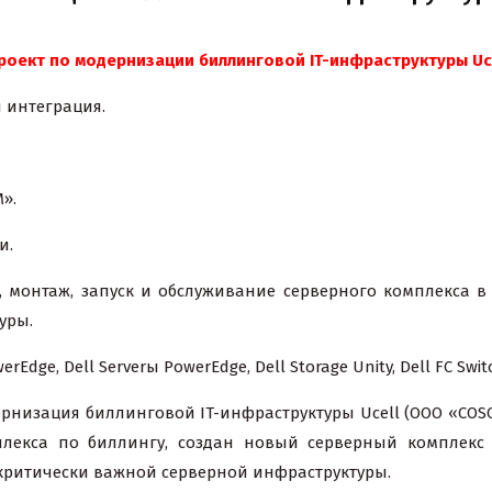
т по модернизации биллинговой IT-инфраструктуры Uc
теграция.
».
.
ск и обслуживание серверного комплекса в Ucell
уры.
werEdge, Dell Server
ы
PowerEdge, Dell Storage Unity, Dell FC Switc
ернизация биллинговой IT-инфраструктуры Ucell (ООО «COS
лекса по биллингу, создан новый серверный комплекс б
 критически важной серверной инфраструктуры.