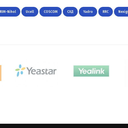
RIM-Nihol
Ucell
COSCOM
СХД
Yadro
RRC
Nexig