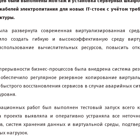
яцев были выполнены монтаж и установка серверных шкафо
 кабелей электропитания для новых IT-стоек с учётом тр
ктуры.
ыла развернута современная виртуализированная сред
ло создать гибкую и высокоэффективную среду вирт
спользование вычислительных ресурсов, повысить отк
прерывности бизнес-процессов была внедрена система ре
ие обеспечило регулярное резервное копирование вирту
 быстрого восстановления сервисов в случае аварийных си
уровня.
ационных работ был выполнен тестовый запуск всего ко
а проекта выявляла и оперативно устраняла все неточ
ров, систем хранения данных и виртуальной среды, подтв
ых нагрузок.