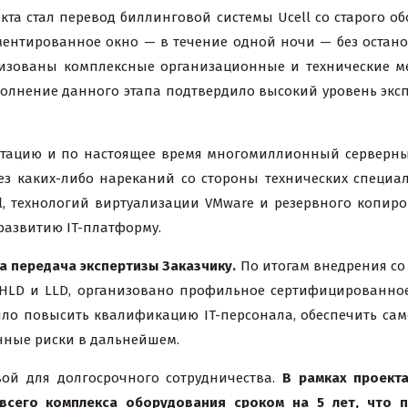
кта стал перевод биллинговой системы Ucell со старого о
ентированное окно — в течение одной ночи — без остано
изованы комплексные организационные и технические мер
полнение данного этапа подтвердило высокий уровень эксп
тацию и по настоящее время многомиллионный серверный
з каких-либо нареканий со стороны технических специал
l, технологий виртуализации VMware и резервного копир
развитию IT-платформу.
 передача экспертизы Заказчику.
По итогам внедрения со
 HLD и LLD, организовано профильное сертифицированно
лило повысить квалификацию IT-персонала, обеспечить са
нные риски в дальнейшем.
вой для долгосрочного сотрудничества.
В рамках проект
всего комплекса оборудования сроком на 5 лет, что п