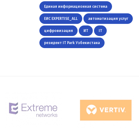
Единая информационная система
ЕИС EXPERTISE_ALL
автоматизация услуг
цифровизация
ИТ
IT
резидент IT Park Узбекистана