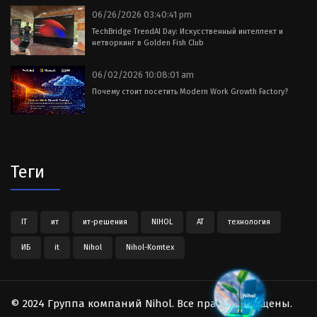
06/26/2026 03:40:41 pm
TechBridge TrendAI Day: Искусственный интеллект и
нетворкинг в Golden Fish Club
06/02/2026 10:08:01 am
Почему стоит посетить Modern Work Growth Factory?
Теги
IT
ит
ит-решения
NIHOL
АТ
технология
ИБ
it
Nihol
Nihol-Komtex
© 2024 Группа компаний Nihol. Все права защищены.