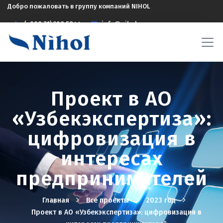
Добро пожаловать в группу компаний NIHOL
(+998 71) 208 5844
info@nihol.uz
Проект в АО
«Узбекэкспертиза»:
цифровизация в
интересах
предпринимателей
Главная
Все проекты
2023 год
Проект в АО «Узбекэкспертиза»: цифровизация в